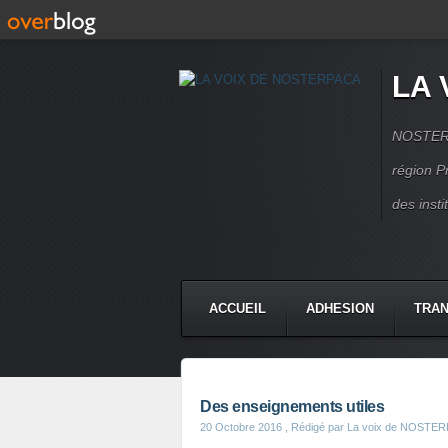
LA 
NOSTERPA
région P
des inst
ACCUEIL
ADHESION
TRAN
Des enseignements utiles
20 Octobre 2016
, Rédigé par La voix de NOSTE