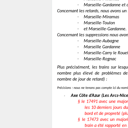
·
Marseille-Gardanne et 
Concernant les retards, nous avons un 
·
Marseille-Miramas
·
Marseille-Toulon
·
et Marseille-Gardanne.
Concernant les suppressions nous avon
·
Marseille-Aubagne
·
Marseille Gardanne
·
Marseille-Carry le Roue
·
Marseille-Rognac
Plus précisément, les trains sur lesq
nombre plus élevé de problèmes de 
nombre de jour de retard) :
Précisions : nous ne tenons pas compte ici du nom
Axe Côte d’Azur (Les Arcs-Nice
-
§
le 17491 avec une majorit
les 10 derniers jours 
bord et de propreté (pl
§
le 17473 avec un majori
train a été rapporté en 