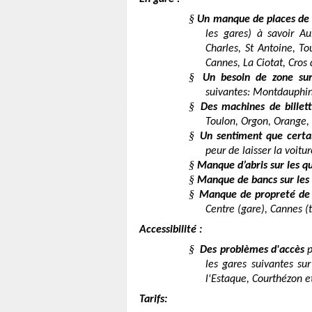
§
Un manque de places de 
les gares) à savoir A
Charles, St Antoine, To
Cannes, La Ciotat, Cros
§
Un besoin de zone sur
suivantes: Montdauphin,
§
Des machines de billet
Toulon, Orgon, Orange, 
§
Un sentiment que certai
peur de laisser la voitu
§
Manque d’abris sur les qu
§
Manque de bancs sur les 
§
Manque de propreté de la
Centre (gare), Cannes (t
Accessibilité :
§
Des problèmes d'accès
p
les gares suivantes sur
l'Estaque, Courthézon et
Tarifs: