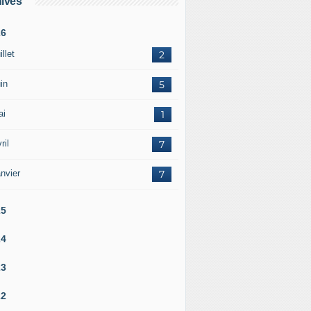
ives
26
illet
2
in
5
ai
1
ril
7
nvier
7
25
24
23
22