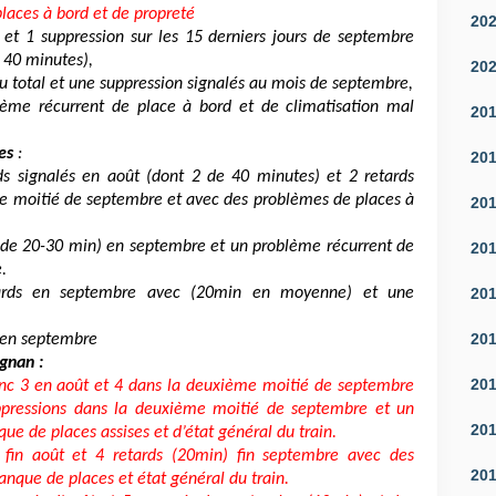
laces à bord et de propreté
20
 et 1 suppression sur les 15 derniers jours de septembre
 40 minutes),
20
u total et une suppression signalés au mois de septembre,
ème récurrent de place à bord et de climatisation mal
20
es
:
20
ds signalés en août (dont 2 de 40 minutes) et 2 retards
me moitié de septembre et avec des problèmes de places à
20
 (de 20-30 min) en septembre et un problème récurrent de
20
.
20
ards en septembre avec (20min en moyenne) et une
20
 en septembre
gnan :
20
onc 3 en août et 4 dans la deuxième moitié de septembre
ppressions dans la deuxième moitié de septembre et un
20
e de places assises et d’état général du train.
fin août et 4 retards (20min) fin septembre avec des
20
nque de places et état général du train.