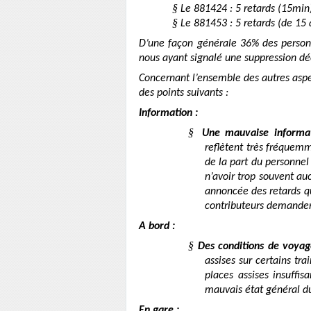
§
Le 881424 : 5 retards (15mi
§
Le 881453 : 5 retards (de 1
D’une façon générale 36% des person
nous ayant signalé une suppression déc
Concernant l’ensemble des autres aspec
des points suivants :
Information :
§
Une mauvaise informat
reflètent très fréquem
de la part du personnel 
n’avoir trop souvent a
annoncée des retards q
contributeurs demanden
A bord :
§
Des conditions de voya
assises sur certains tr
places assises insuffi
mauvais état général du
En gare :