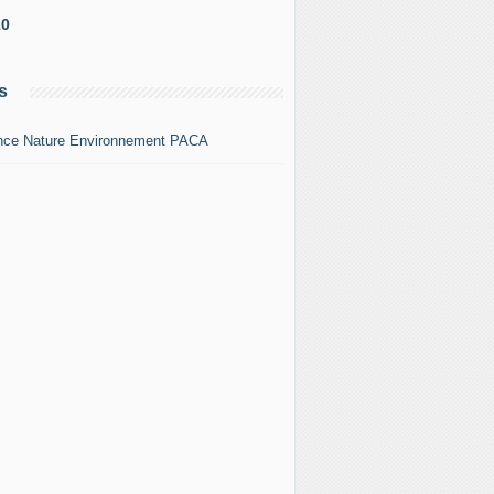
10
s
nce Nature Environnement PACA