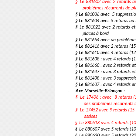
§
Le 881602 avec 2 retards a
problèmes récurrents de pl
§
Le 881006 avec
5 suppressi
§
Le 881604 avec 5 retards au
§
Le 881022 avec 2 retards et
places à bord
§
Le 881654 avec un problème r
§
Le 881416 avec 2 retards (1
§
Le 881610 avec 4 retards (1
§
Le 881608 : avec 4 retards 
§
Le 881660 : avec 2 retards e
§
Le 881647 : avec 3 retards e
§
Le 881408 : avec 3 suppressi
§
Le 881607 : avec 4 retards 
-
Axe Marseille-Briançon :
§
Le 17406 : avec
8 retards 
des problèmes récurrents d
§
Le 17452 avec 9 retards (15
assises
§
Le 880618 avec 4 retards (1
§
Le 880607 avec 5 retards (1
§
Le 880620 avec 5 retards (2