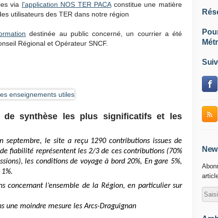
lies via
l'application NOS TER PACA
constitue une matière
Rés
es utilisateurs des TER dans notre région
Pou
formation
destinée au public concerné, un courrier a été
Métr
onseil Régional et Opérateur SNCF.
Suiv
de synthèse les plus significatifs et les
fin septembre, le site a reçu 1290 contributions issues de
News
de fiabilité représentent les 2/3 de ces contributions (70%
sions), les conditions de voyage à bord 20%, En gare 5%,
Abonn
é 1%.
articl
s concernant l’ensemble de la Région, en particulier sur
ans une moindre mesure les Arcs-Draguignan