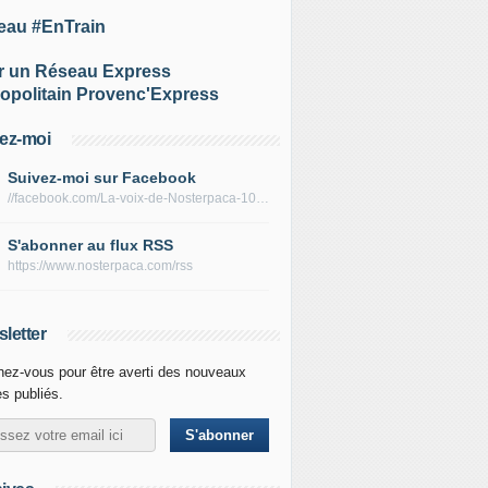
eau #EnTrain
r un Réseau Express
opolitain Provenc'Express
ez-moi
Suivez-moi sur Facebook
//facebook.com/La-voix-de-Nosterpaca-106434384284735
S'abonner au flux RSS
https://www.nosterpaca.com/rss
letter
ez-vous pour être averti des nouveaux
es publiés.