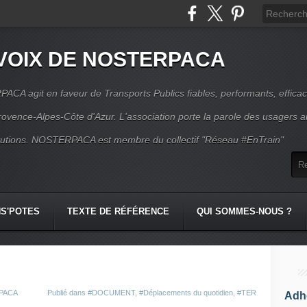
VOIX DE NOSTERPACA
CA agit en faveur de Transports Publics fiables, performants, effica
rovence-Alpes-Côte d'Azur. L'association porte la parole des usagers 
itutions. NOSTERPACA est membre du collectif "Réseau #EnTrain"
S'POTES
TEXTE DE RÉFÉRENCE
QUI SOMMES-NOUS ?
RPACA
Publié dans
#DOCUMENT
,
#Déplacements du quotidien
,
#TER
Adhé