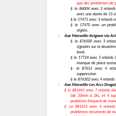
que des problèmes de p
§
le 86004 avec 3 retards
avec une durée de 15 à
§
le 17471 avec 3 retards a
§
le 17470 avec un probl
réglée.
-
Axe Marseille-Avignon via Arl
§
le 876500 avec 3 retar
signalés sur la deuxiè
bord,
§
le 17724 avec 5 retards
manque de place assise
§
le 87652 avec 4 ret
suppression
§
le 876302 avec 4 retards
-
Axe Marseille-Les Arcs Dragui
§
le 881641 avec 7 retards d
(de 20min à 2h), et 4 su
problème fréquent de manqu
§
Le 881652 avec 4 retards 
problèmes récurrents de ma