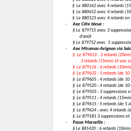
§
Le 880162 avec 4 retards (1
§
Le 880652 avec 4 retards (1
§
Le 880123 avec 4 retards en
-
Axe Côte bleue :
§
Le 879715 avec 3 suppressions
d’août
§
Le 879752 avec
5 suppressi
-
Axe Miramas-Avignon via Salo
§
Le 879613 : 3 retards (20min)
3 retards (15min) et une 
§
Le 879116 : 6 retards (10mi
§
Le 879632 : 5 retards (de 10
§
Le 879605 : 4 retards (de 1
§
Le 879520 : 4 retards (de 1
§
Le 879503 : 3 suppressions 
§
Le 879511 : 4 retards (15mi
§
Le 879615 : 5 retards (de 5 
§
Le 879624 : avec 4 retards 
§
Le 879181 3 suppressions et
-
Passe Marseille :
§
Le 881420 : 6 retards (10mi