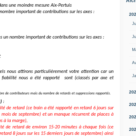
Arch
dans une moindre mesure Aix-Pertuis
nombre important de contributions sur les axes :
20
Ju
Ju
s un nombre important de contributions sur les axes :
M
t
Av
uels nous attirons particulièrement votre attention car un
Ja
fiabilité nous a été rapporté
sont (classés par axe et
20
bre de contributeurs mais du nombre de retards et suppressions rapportés.
)
:
20
é de retard (ce train a été rapporté en retard 6 jours sur
du mois de septembre) et un manque récurrent de places à
20
us à la marge),
té de retard de environ 15-20 minutes à chaque fois (ce
20
retard 8 jours sur les 15 derniers jours de septembre) ainsi