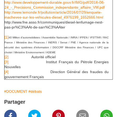
http://www.developpement-
durable.gouv.fr/IMG/pdf/2016-
08-
24_-_Precisions_Commission_
independante_affaire_VW.pdf
http://www.lemonde.fr/
pollution/article/2016/07/29/
enquete-
inachevee-sur-les-
vehicules-diesel_4976199_
1652666.html
http://www.fne.asso.fr/
communiques/diesel-lenfumage-
nest-
pas-pr%C3%AAt-de-sarr%C3%
AAter
[1]
40 Million d’automobilistes / Assemblée Nationale / INRIA / IFPEN / IFSTTAR / RAC
France / Ministère des Finances / INERIS / Senat / FNE / Agence nationale de la
sécurité des systèmes d'information / DGCCRF Ministère des Finances / UFC que
choisir / Ministère Environnement / ADEME
[2]
Autorité officiel
[3]
Institut Français du Pétrole Energies
Nouvelles
[4]
Direction Général des fraudes du
gouvernement Français
#DOCUMENT
#débats
Partager