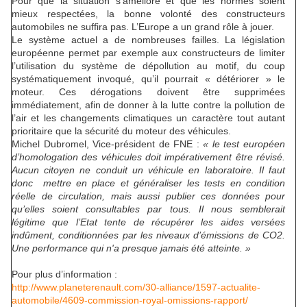
Pour que la situation s’améliore et que les normes soient
mieux respectées, la bonne volonté des constructeurs
automobiles ne suffira pas. L’Europe a un grand rôle à jouer.
Le système actuel a de nombreuses failles. La législation
européenne permet par exemple aux constructeurs de limiter
l’utilisation du système de dépollution au motif, du coup
systématiquement invoqué, qu’il pourrait « détériorer » le
moteur. Ces dérogations doivent être supprimées
immédiatement, afin de donner à la lutte contre la pollution de
l’air et les changements climatiques un caractère tout autant
prioritaire que la sécurité du moteur des véhicules.
Michel Dubromel, Vice-président de FNE :
« le test européen
d’homologation des véhicules doit impérativement être révisé.
Aucun citoyen ne conduit un véhicule en laboratoire. Il faut
donc mettre en place et généraliser les tests en condition
réelle de circulation, mais aussi publier ces données pour
qu’elles soient consultables par tous. Il nous semblerait
légitime que l’Etat tente de récupérer les aides versées
indûment, conditionnées par les niveaux d’émissions de CO2.
Une performance qui n'a presque jamais été atteinte. »
Pour plus d’information :
http://www.planeterenault.com/
30-alliance/1597-actualite-
automobile/4609-commission-
royal-omissions-rapport/