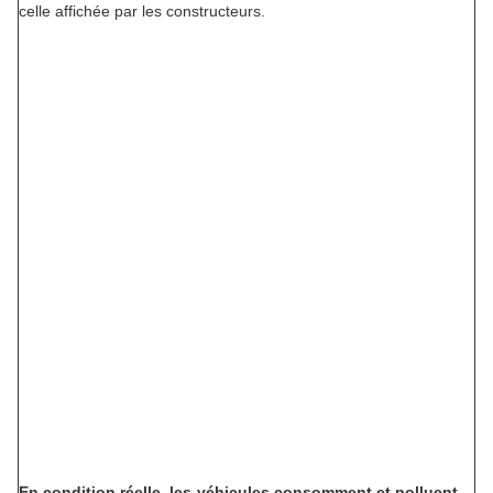
celle affichée par les constructeurs.
En condition réelle, les véhicules con
somment et polluent