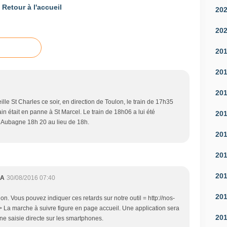
Retour à l'accueil
20
20
20
20
20
ille St Charles ce soir, en direction de Toulon, le train de 17h35
rain était en panne à St Marcel. Le train de 18h06 a lui été
20
 Aubagne 18h 20 au lieu de 18h.
20
20
20
CA
30/08/2016 07:40
20
on. Vous pouvez indiquer ces retards sur notre outil = http://nos-
/> La marche à suivre figure en page accueil. Une application sera
20
ne saisie directe sur les smartphones.