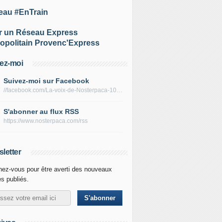
eau #EnTrain
r un Réseau Express
opolitain Provenc'Express
ez-moi
Suivez-moi sur Facebook
//facebook.com/La-voix-de-Nosterpaca-106434384284735
S'abonner au flux RSS
https://www.nosterpaca.com/rss
letter
ez-vous pour être averti des nouveaux
es publiés.