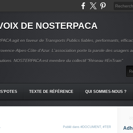
VOIX DE NOSTERPACA
CA agit en faveur de Transports Publics fiables, performants, effica
rovence-Alpes-Côte d'Azur. L'association porte la parole des usagers 
itutions. NOSTERPACA est membre du collectif "Réseau #EnTrain"
S'POTES
TEXTE DE RÉFÉRENCE
QUI SOMMES-NOUS ?
A
Publié dans
#DOCUMENT
,
#TER
Adhé