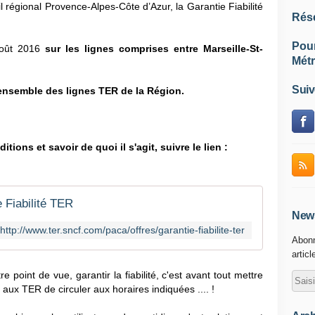
régional Provence-Alpes-Côte d’Azur, la Garantie Fiabilité
Rés
Pou
 août 2016
sur les lignes comprises entre Marseille-St-
Métr
Suiv
’ensemble des lignes TER de la Région.
ons et savoir de quoi il s'agit, suivre le lien :
 Fiabilité TER
News
http://www.ter.sncf.com/paca/offres/garantie-fiabilite-ter
Abonn
articl
e point de vue, garantir la fiabilité, c'est avant tout mettre
aux TER de circuler aux horaires indiquées .... !