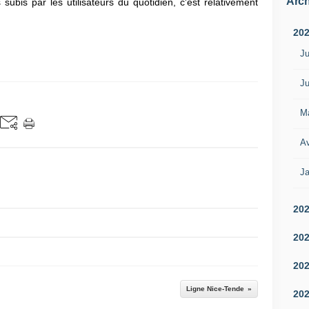
Arch
ubis par les utilisateurs du quotidien, c'est relativement
20
Ju
Ju
M
Av
Ja
20
20
20
Ligne Nice-Tende
20