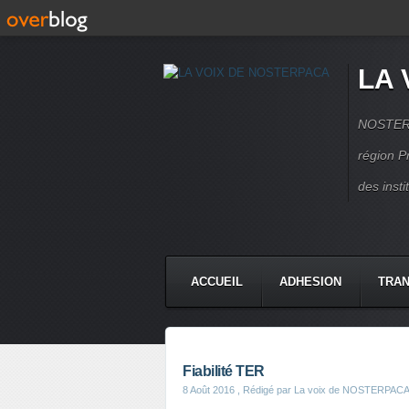
LA 
NOSTERPA
région P
des inst
ACCUEIL
ADHESION
TRAN
Fiabilité TER
8 Août 2016
, Rédigé par La voix de NOSTERPAC