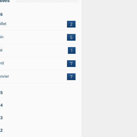
ives
26
illet
2
in
5
ai
1
ril
7
nvier
7
25
24
23
22