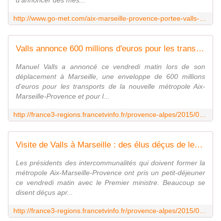
d'annoncer des mes...
http://www.go-met.com/aix-marseille-provence-portee-valls-ses-ministres/
Valls annonce 600 millions d'euros pour les transports et le port d'Aix-Marseille - France 3 Provence-Alpes
Manuel Valls a annoncé ce vendredi matin lors de son
déplacement à Marseille, une enveloppe de 600 millions
d'euros pour les transports de la nouvelle métropole Aix-
Marseille-Provence et pour l...
http://france3-regions.francetvinfo.fr/provence-alpes/2015/05/29/valls-annonce-600-millions-d-euros-pour-les-transports-et-le-port-d-aix-marseille-734839.html
Visite de Valls à Marseille : des élus déçus de leur rencontre - France 3 Provence-Alpes
Les présidents des intercommunalités qui doivent former la
métropole Aix-Marseille-Provence ont pris un petit-déjeuner
ce vendredi matin avec le Premier ministre. Beaucoup se
disent déçus apr...
http://france3-regions.francetvinfo.fr/provence-alpes/2015/05/29/visite-de-valls-marseille-des-elus-decus-de-leur-rencontre-734797.html