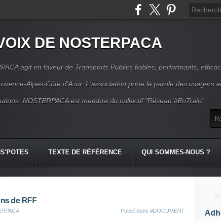
VOIX DE NOSTERPACA
CA agit en faveur de Transports Publics fiables, performants, effica
rovence-Alpes-Côte d'Azur. L'association porte la parole des usagers 
itutions. NOSTERPACA est membre du collectif "Réseau #EnTrain"
S'POTES
TEXTE DE RÉFÉRENCE
QUI SOMMES-NOUS ?
ions de RFF
TERPACA
Publié dans
#DOCUMENT
Adhé