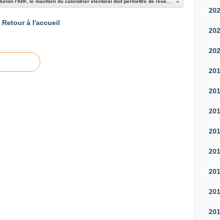
Selon l'ARF, le maintien du calendrier électoral doit permettre de réussir la réforme territoriale
20
Retour à l'accueil
20
20
20
20
20
20
20
20
20
20