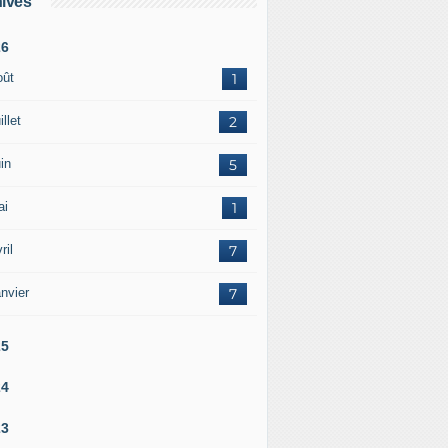
ives
26
oût
1
illet
2
in
5
ai
1
ril
7
nvier
7
25
24
23