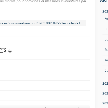
Arch
e morale pour homicides et blessures involontaires par
20
A
http://www.lesechos.fr/industrie-services/tourisme-transport/0203786104553-accident-de-bretigny-la-sncf-a-son-tour-mise-en-examen-1044117.php
Ju
Ju
M
Av
Ja
20
20
20