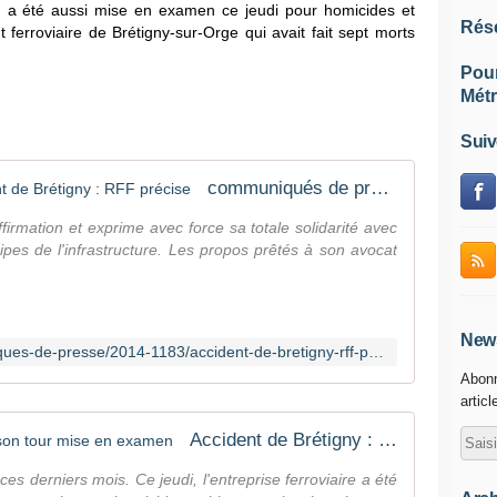
F a été aussi mise en examen ce jeudi pour homicides et
Rés
t ferroviaire de Brétigny-sur-Orge qui avait fait sept morts
Pou
Métr
Suiv
communiqués de presse - Accident de Brétigny : RFF précise
irmation et exprime avec force sa totale solidarité avec
ipes de l'infrastructure. Les propos prêtés à son avocat
News
http://www.rff.fr/fr/presse/communiques-de-presse/2014-1183/accident-de-bretigny-rff-precise-10297
Abonn
articl
Accident de Brétigny : la SNCF à son tour mise en examen
es derniers mois. Ce jeudi, l'entreprise ferroviaire a été