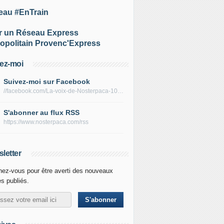
eau #EnTrain
r un Réseau Express
opolitain Provenc'Express
ez-moi
Suivez-moi sur Facebook
//facebook.com/La-voix-de-Nosterpaca-106434384284735
S'abonner au flux RSS
https://www.nosterpaca.com/rss
letter
ez-vous pour être averti des nouveaux
es publiés.