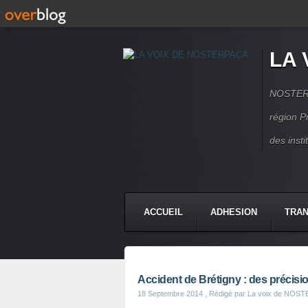
LA 
NOSTERPA
région P
des inst
ACCUEIL
ADHESION
TRAN
Accident de Brétigny : des précis
18 Septembre 2014
, Rédigé par La voix de NOS