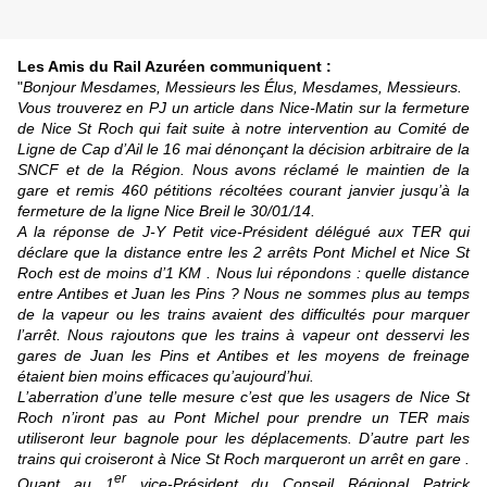
Les Amis du Rail Azuréen communiquent :
"
Bonjour Mesdames, Messieurs les Élus, Mesdames, Messieurs.
Vous trouverez en PJ un article dans Nice-Matin sur la fermeture
de Nice St Roch qui fait suite à notre intervention au Comité de
Ligne de Cap d’Ail le 16 mai dénonçant la décision arbitraire de la
SNCF et de la Région. Nous avons réclamé le maintien de la
gare et remis 460 pétitions récoltées courant janvier jusqu’à la
fermeture de la ligne Nice Breil le 30/01/14.
A la réponse de J-Y Petit vice-Président délégué aux TER qui
déclare que la distance entre les 2 arrêts Pont Michel et Nice St
Roch est de moins d’1 KM . Nous lui répondons : quelle distance
entre Antibes et Juan les Pins ? Nous ne sommes plus au temps
de la vapeur ou les trains avaient des difficultés pour marquer
l’arrêt. Nous rajoutons que les trains à vapeur ont desservi les
gares de Juan les Pins et Antibes et les moyens de freinage
étaient bien moins efficaces qu’aujourd’hui.
L’aberration d’une telle mesure c’est que les usagers de Nice St
Roch n’iront pas au Pont Michel pour prendre un TER mais
utiliseront leur bagnole pour les déplacements. D’autre part les
trains qui croiseront à Nice St Roch marqueront un arrêt en gare .
er
Quant au 1
vice-Président du Conseil Régional Patrick