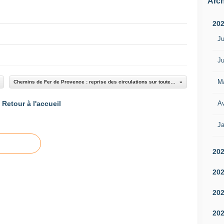
Arch
20
Ju
Ju
M
Chemins de Fer de Provence : reprise des circulations sur toute la ligne le 21 juin
Av
Retour à l'accueil
Ja
20
20
20
20