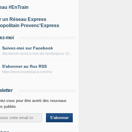
eau #EnTrain
r un Réseau Express
opolitain Provenc'Express
ez-moi
Suivez-moi sur Facebook
//facebook.com/La-voix-de-Nosterpaca-106434384284735
S'abonner au flux RSS
https://www.nosterpaca.com/rss
letter
ez-vous pour être averti des nouveaux
es publiés.