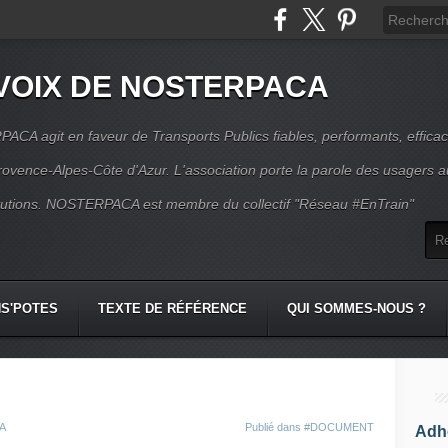
VOIX DE NOSTERPACA
CA agit en faveur de Transports Publics fiables, performants, effica
rovence-Alpes-Côte d'Azur. L'association porte la parole des usagers 
itutions. NOSTERPACA est membre du collectif "Réseau #EnTrain"
S'POTES
TEXTE DE RÉFÉRENCE
QUI SOMMES-NOUS ?
CA
Publié dans
#DOCUMENT
Adhé