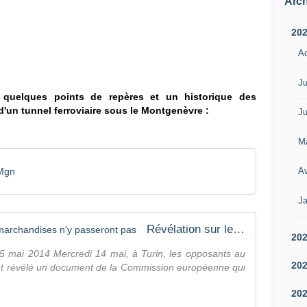
Arch
20
A
Ju
e quelques points de repères et un historique des
'un tunnel ferroviaire sous le Montgenèvre :
Ju
M
Av
Mgn
Ja
Révélation sur le Lyon Turin : les marchandises n'y passeront pas
20
 15 mai 2014 Mercredi 14 mai, à Turin, les opposants au
20
ont révélé un document de la Commission européenne qui
20