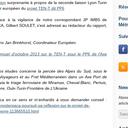
ion
surprenante à propos de la seconde liaison Lyon-Turin
Rés
eur européen du
projet TEN-T dit PP6
Pou
grâce à
la vigilance de notre correspondant JP IMBS de
Métr
, Gilbert SOULET, s'est adressé au rédacteur du rapport,
Suiv
ns Jan Brinkhorst, Coordinateur Européen.
annuel d'octobre 2013 sur le TEN-T pour le PP6 de l'Axe
vos études concerne la percée des Alpes du Sud, sous le
 Voyageurs et au Fret Méditerranéen dans un Axe Port de
a le triage ferroviaire de Miramas, Cheval-Blanc, Pertuis,
News
re, Oulx-Turin-Frontière de L’Ukraine
Abonn
 Paca en ce sens et m'enhardis à vous demander conseil
:
articl
-nosterpaca-poursuit-sa-reflexion-sur-le-projet-de-
nevre-113665510.html