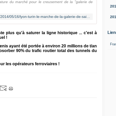
ature du marché pour le creusement de la "galerie de
20
http://www.ledauphine.com/societe/2014/05/16/lyon-turin-le-marche-de-la-galerie-de-saint-martin-la-porte-signe
20
Lien
te plus qu'à saturer la ligne historique ... c'est à
uel !
Fra
nis ayant été portée à environ 20 millions de t/an
 absorber 90% du trafic routier total des tunnels du
 les opérateurs ferroviaires !