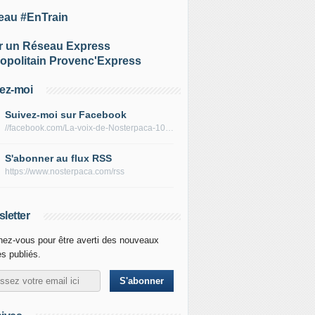
eau #EnTrain
r un Réseau Express
opolitain Provenc'Express
ez-moi
Suivez-moi sur Facebook
//facebook.com/La-voix-de-Nosterpaca-106434384284735
S'abonner au flux RSS
https://www.nosterpaca.com/rss
letter
ez-vous pour être averti des nouveaux
es publiés.