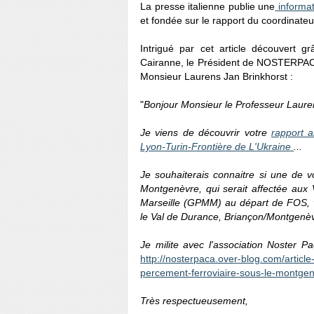
La presse italienne publie une
informat
et fondée sur le rapport du coordinat
Intrigué par cet article découvert 
Cairanne, le Président de NOSTERPACA
Monsieur Laurens Jan Brinkhorst :
"
Bonjour Monsieur le Professeur Laure
Je viens de découvrir votre
rapport 
Lyon-Turin-Frontière de L'Ukraine
...
Je souhaiterais connaitre si une de 
Montgenèvre, qui serait affectée aux
Marseille (GPMM) au départ de FOS, vi
le Val de Durance, Briançon/Montgenèv
Je milite avec l'association Noster
http://nosterpaca.over-blog.com/article
percement-ferroviaire-sous-le-montge
Très respectueusement,