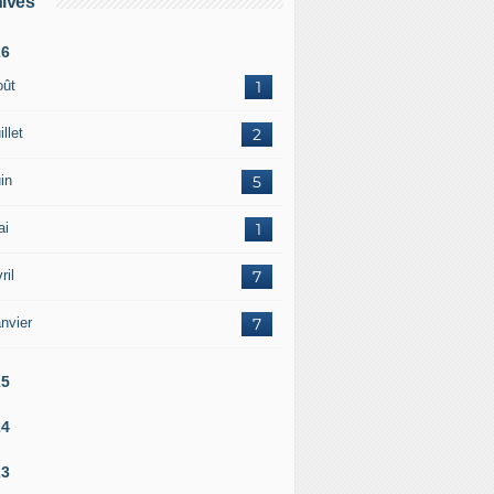
ives
26
oût
1
illet
2
in
5
ai
1
ril
7
nvier
7
25
24
23