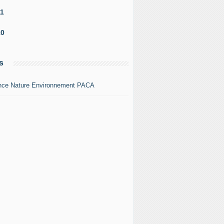
11
10
s
nce Nature Environnement PACA