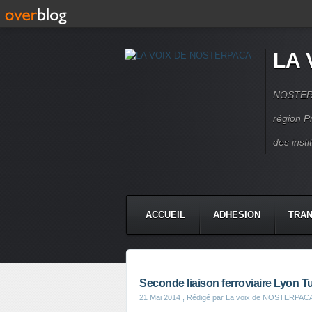
LA 
NOSTERPA
région P
des inst
ACCUEIL
ADHESION
TRAN
Seconde liaison ferroviaire Lyon T
21 Mai 2014
, Rédigé par La voix de NOSTERPAC