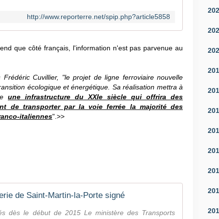
20
http://www.reporterre.net/spip.php?article5858
20
rend que côté français, l'information n'est pas parvenue au
20
20
Frédéric Cuvillier, "le projet de ligne ferroviaire nouvelle
ransition écologique et énergétique. Sa réalisation mettra à
20
nne
une infrastructure du XXIe siècle qui offrira des
 de transporter par la voie ferrée la majorité des
20
ranco-italiennes
".>>
20
20
20
20
erie de Saint-Martin-la-Porte signé
20
és dès le début de 2015 Le ministère des Transports