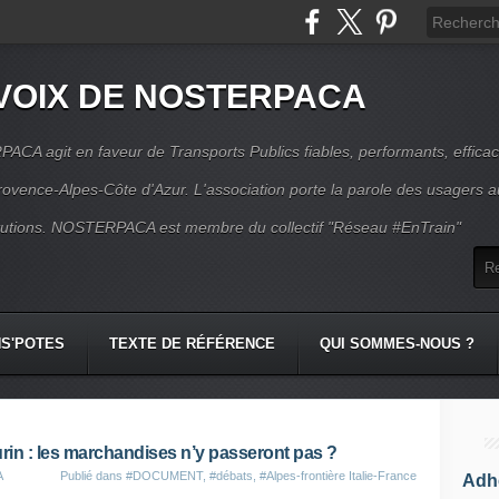
VOIX DE NOSTERPACA
CA agit en faveur de Transports Publics fiables, performants, effica
rovence-Alpes-Côte d'Azur. L'association porte la parole des usagers 
itutions. NOSTERPACA est membre du collectif "Réseau #EnTrain"
S'POTES
TEXTE DE RÉFÉRENCE
QUI SOMMES-NOUS ?
urin : les marchandises n’y passeront pas ?
A
Publié dans
#DOCUMENT
,
#débats
,
#Alpes-frontière Italie-France
Adhé