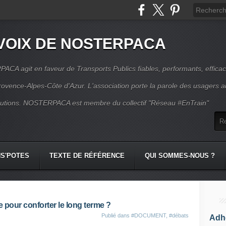
VOIX DE NOSTERPACA
CA agit en faveur de Transports Publics fiables, performants, effica
rovence-Alpes-Côte d'Azur. L'association porte la parole des usagers 
itutions. NOSTERPACA est membre du collectif "Réseau #EnTrain"
S'POTES
TEXTE DE RÉFÉRENCE
QUI SOMMES-NOUS ?
pour conforter le long terme ?
Publié dans
#DOCUMENT
,
#débats
Adhé