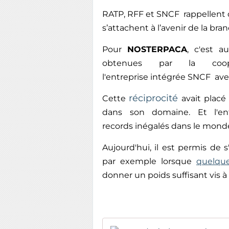
RATP, RFF et SNCF rappellent
s’attachent à l’avenir de la bra
Pour
NOSTERPACA
, c'est a
obtenues par la coop
l'entreprise intégrée
SNCF
avec
réciprocité
Cette
avait placé
dans son domaine. Et l
'e
records
inégalés dans le mond
Aujourd'hui, il est permis de s
par exemple lorsque
quelque
donner un poids suffisant vis à v