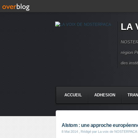
LA 
NOSTERPA
région P
des inst
ACCUEIL
ADHESION
TRAN
Alstom : une approche européenne 
8 Mai 2014
, Rédigé par La voix de NOSTERPACA