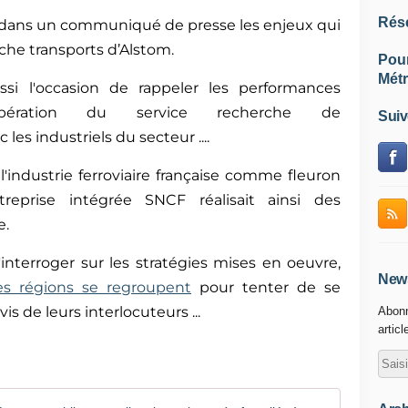
Rés
 dans un communiqué de presse les enjeux qui
nche transports d’Alstom.
Pou
Métr
ussi l'occasion de rappeler les performances
ération du service recherche de
Suiv
 les industriels du secteur ....
 l'industrie ferroviaire française comme fleuron
ntreprise intégrée
SNCF réalisait ainsi des
e.
'interroger sur les stratégies mises en oeuvre,
News
s régions se regroupent
pour tenter de se
is de leurs interlocuteurs ...
Abonn
articl