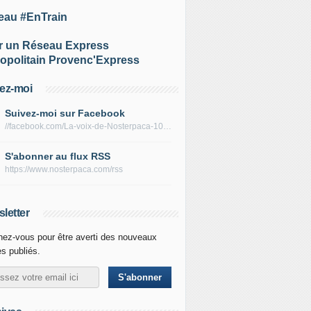
eau #EnTrain
r un Réseau Express
opolitain Provenc'Express
ez-moi
Suivez-moi sur Facebook
//facebook.com/La-voix-de-Nosterpaca-106434384284735
S'abonner au flux RSS
https://www.nosterpaca.com/rss
letter
ez-vous pour être averti des nouveaux
es publiés.