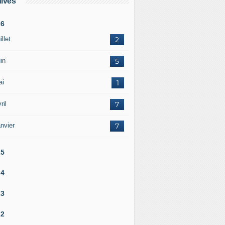
ives
s de presse - Les opérateurs publics rappellent les enjeux t
26
illet
2
in
5
ai
1
ril
7
nvier
7
25
24
23
22