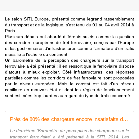
Le salon SITL Europe, présenté comme legrand rassemblement
du transport et de la logisique, s'est tenu du 01 au 04 avril 2014 à
Paris.
Plusieurs débats ont abordé différents sujets comme la question
des corridors européens de fret ferroviaire, conçus par l’Europe
et les gestionnaires d’infrastructures comme l’armature d’un trafic
massifié à l’échelle du continent.
Un baromètre de la perception des chargeurs sur le transport
ferroviaire a été présenté : i
l en ressort que le ferroviaire dispose
d'atouts à mieux exploiter. Côté infrastructures, des réponses
partielles comme
l
es corridors de fret ferroviaire sont proposées
par le niveau européen. Mais le constat est fait
d'un réseau
capillaire en mauvais état
et
dont les règles de fonctionnement
sont estimées trop lourdes au regard du type de trafic concerné.
Près de 80% des chargeurs encore insatisfaits du transport ferroviaire
Le deuxième 'Baromètre de perception des chargeurs sur le
transport ferroviaire' a été présenté à la SITL 2014. Les