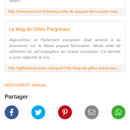
favori...
http://www.euractiv.fr/transport/le-4e-paquet-ferroviaire-vote-pa-news-533850
Le blog de Gilles Pargneaux
Aujourd'hui, le Parlement européen était amené à se
prononcer sur le 4ème paquet ferroviaire, 4ème volet de
réformes du rail engagées au niveau européen. Ce dernier
a pour objectifs la mis...
http://gillespargneaux.typepad.fr/le-blog-de-gilles-pargneaux/2014/02/aujourdhui-le-parlement-europ%C3%A9en-%C3%A9tait-amen%C3%A9-%C3%A0-se-prononcer-sur-le-4%C3%A8me-paquet-ferroviaire-4%C3%A8me-volet-de-r%C3%A9formes.html
#DOCUMENT
#débats
Partager