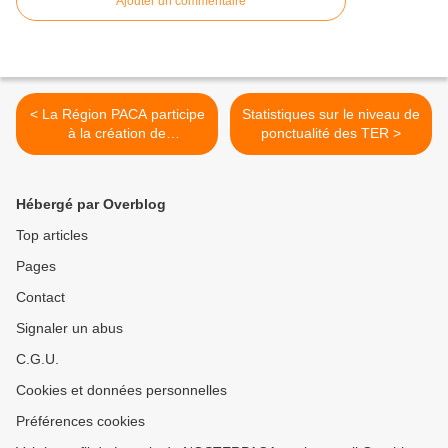
Ajouter un commentaire
< La Région PACA participe
Statistiques sur le niveau de
à la création de
ponctualité des TER >
l'Association d'Etudes sur le
Matériel Roulant (AEMR)
Hébergé par Overblog
Top articles
Pages
Contact
Signaler un abus
C.G.U.
Cookies et données personnelles
Préférences cookies