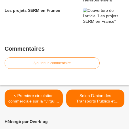
Les projets SERM en France
Commentaires
Ajouter un commentaire
< Première circulation
Selon l’Union des
commerciale sur la "virgule"
Transports Publics et
d'Avignon
ferroviaires, le report de
l’écotaxe est un mauvais
signal pour la profession,
Hébergé par Overblog
pour l’environnement et
pour l’Europe >