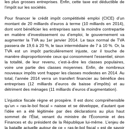
les plus grosses entreprises. Enfin, cette taxe est déductible de
l’impôt sur les sociétés.
Pour financer le crédit impôt compétitivité emploi (CICE) d’un
montant de 20 milliards d’euros à terme (10 milliards en 2014),
dont vont bénéficier les entreprises sans la moindre contrepartie
en matière d’investissement ou d’emploi, le gouvernement va
augmenter la TVA au 1er janvier 2014. Le taux normal de TVA
passera de 19,6 à 20 %, le taux intermédiaire de 7 à 10 %. Or, la
TVA est un impôt particulièrement injuste, car il touche de
manière disproportionnée ceux qui consomment l’essentiel, sinon
la totalité, de leur revenu, c’est-à-dire les classes populaires,
voire une partie des classes moyennes. Enfin, de nombreux
nouveaux impôts vont frapper les classes modestes en 2014. Au
total, l’année 2014 verra un transfert financier au bénéfice des
entreprises (12 milliards d’euros de baisse d’impôts) et au
détriment des ménages (11 milliards d’euros d’augmentation).
L’injustice fiscale règne et prospère. Il est donc compréhensible
qu’un « ras-le-bol fiscal » naisse et se développe, d’autant que
l’idée en a été légitimée par des déclarations au plus haut
sommet de l’État, venant du ministre de l’Économie et des
Finances et du président de la République lui-même. L’enjeu de
la bataille actuelle autour de ce « ras-le-bol fiscal » est de savoir