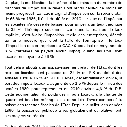
De plus, la modification du barème et la diminution du nombre de
tranches de l’impôt sur le revenu ont rendu celui-ci de moins en
moins progressif. Le taux marginal d’imposition sur le revenu était
de 65 % en 1986, il était de 40 % en 2010. Le taux de l’impôt sur
les sociétés n’a cessé de baisser pour arriver à un taux théorique
de 33 %. Théorique seulement, car, dans la pratique, le taux
implicite, c’est-à-dire l’imposition réelle des entreprises, décroît
au fur à mesure que croît la taille de l’entreprise : le taux
d’imposition des entreprises du CAC 40 est ainsi en moyenne de
8 % (certaines ne payent aucun impôt), quand les PME sont
taxées en moyenne à 28 %.
Tout cela a abouti à un appauvrissement relatif de l’État, dont les
recettes fiscales sont passées de 22 % du PIB au début des
années 1980 à 16 % en 2010. Certes, décentralisation oblige, la
part des impôts locaux a augmenté de 1,5 % depuis le milieu des
années 1980, pour représenter en 2010 environ 4,6 % du PIB.
Cette augmentation du poids des impôts locaux, à la charge de
quasiment tous les ménages, est donc loin d’avoir compensé la
baisse des recettes fiscales de l’État. Depuis le milieu des années
1980, la puissance publique a vu, globalement et relativement,
ses moyens se réduire.
Certes, depuis 2011, les impôts ont globalement augmenté, mais