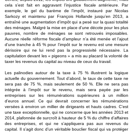
cela s’est fait en aggravant l’injustice fiscale antérieure. Par
exemple, le gel du barème de l’impôt, instauré par Nicolas
Sarkozy et maintenu par François Hollande jusqu’en 2013, a
entraîné une augmentation d’impôt qui a pesé sur la quasi totalité
des ménages. Malgré la mise en place d’une décote pour les plus
pauvres, nombre de ménages se sont retrouvés imposables.
Aucune réelle réforme fiscale d’ampleur n’a été menée et l’ajout
d’une tranche à 45 % pour l’impôt sur le revenu est une mesure
dérisoire qui ne lui rend pas la progressivité nécessaire. La
capitulation devant les « pigeons » a mis au placard la volonté de
taxer les revenus du capital au niveau de ceux du travail.
Les palinodies autour de la taxe à 75 % illustrent la logique
actuelle du gouvernement. Tout d’abord, le taux de cette taxe ne
sera pas de 75 %, mais seulement de 50 %. Elle ne sera pas
intégrée à l’impôt sur le revenu, mais sera payée par les
entreprises sur les rémunérations supérieures à un million
d’euros annuel. Ce qui devrait concerner les rémunérations
versées à environ un millier de dirigeants et hauts cadres. C’est
une taxe exceptionnelle, qui ne concerne que les années 2013 et
2014, plafonnée de surcroît à hauteur de 5 % du chiffre d’affaires
des entreprises, et qui ne s’appliquera pas aux revenus du
capital. Il s’agit donc d’un véritable bouclier fiscal qui va protéger