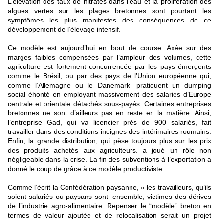
L’élévation des taux de nitrates dans l’eau et la prolifération des
algues vertes sur les plages bretonnes sont pourtant les
symptômes les plus manifestes des conséquences de ce
développement de l’élevage intensif.
Ce modèle est aujourd’hui en bout de course. Axée sur des
marges faibles compensées par l’ampleur des volumes, cette
agriculture est fortement concurrencée par les pays émergents
comme le Brésil, ou par des pays de l’Union européenne qui,
comme l’Allemagne ou le Danemark, pratiquent un dumping
social éhonté en employant massivement des salariés d’Europe
centrale et orientale détachés sous-payés. Certaines entreprises
bretonnes ne sont d’ailleurs pas en reste en la matière. Ainsi,
l’entreprise Gad, qui va licencier près de 900 salariés, fait
travailler dans des conditions indignes des intérimaires roumains.
Enfin, la grande distribution, qui pèse toujours plus sur les prix
des produits achetés aux agriculteurs, a joué un rôle non
négligeable dans la crise. La fin des subventions à l’exportation a
donné le coup de grâce à ce modèle productiviste.
Comme l’écrit la Confédération paysanne, « les travailleurs, qu’ils
soient salariés ou paysans sont, ensemble, victimes des dérives
de l’industrie agro-alimentaire. Repenser le “modèle” breton en
termes de valeur ajoutée et de relocalisation serait un projet