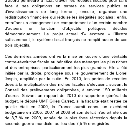
d’abord permettre à l’État d’avoir les recettes fiscales pour faire
face à ses obligations en termes de services publics et
d’investissements de long terme ; ensuite, organiser une
redistribution financière qui réduise les inégalités sociales ; enfin,
entraîner un changement de comportement d’un certain nombre
d’acteurs en fonction d’objectifs politiques décidés
démocratiquement. Le projet actuel d’« écotaxe » l’illustre
suffisamment, le système fiscal français ne remplit aucun de ces
trois objectifs.
Ces dernières années ont vu la mise en œuvre d’une véritable
contre-révolution fiscale au bénéfice des ménages les plus riches
et des entreprises, particulièrement les plus grandes. Elle a été
initiée par la droite, prolongée sous le gouvernement de Lionel
Jospin, amplifiée par la suite. En 2010, les pertes de recettes
dues à la multiplication des niches fiscales s’élevaient, suivant le
Conseil des prélèvements obligatoires, à environ 150 milliards
d’euros. Suivant un rapport de 2010 du rapporteur général du
budget, le député UMP Gilles Carrez, si la fiscalité était restée ce
qu’elle était en 2000, la France aurait connu un excédent
budgétaire en 2006, 2007 et 2008 et son déficit n’aurait été que
de 3,7 % en 2009, année de la plus forte récession depuis la
seconde guerre mondiale, au lieu des 7,5 % enregistrés.