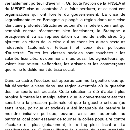
véritablement porteur d’avenir ». Or, toute l’action de la FNSEA et
du MEDEF vise au contraire à le faire perdurer, et ce sont ces
organisations qui ont l’oreille du gouvernement. La crise de
l’agroalimentaire en Bretagne a plongé la région dans une crise
identitaire profonde. Structurée autour d’un modèle dominant qui
semblait encore récemment bien fonctionner, la Bretagne a
brusquement vu sa représentation du monde s’effondrer. S’y
ajoutent les effets de la crise qui touchent les autres secteurs
industriels (automobile, télécom) et ceux des politiques
d’austérité. Toutes les classes sociales sont touchées : les
salariés licenciés, évidemment, mais aussi les agriculteurs qui
voient leur revenu s’effondrer, les artisans et les commerçants
que ruine le délitement du tissu social.
Dans ce cadre, l’écotaxe est apparue comme la goutte d’eau qui
fait déborder le vase dans une région excentrée où la question
des transports est cruciale. Cette situation a été d’autant plus
propice à toutes les manipulations que le gouvernement est très
sensible à la pression patronale et que la gauche critique (au
sens large, politique et sociale) a été incapable de prendre la
moindre initiative politique, ouvrant ainsi une autoroute au
patronat local pour essayer de tourner la colère populaire contre
l’écotaxe et, plus globalement, le « trop-plein fiscal ». La