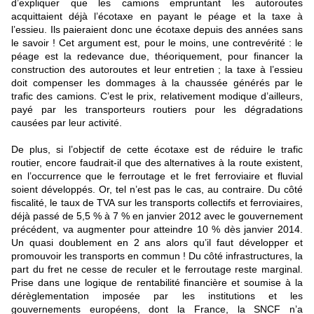
d’expliquer que les camions empruntant les autoroutes
acquittaient déjà l’écotaxe en payant le péage et la taxe à
l’essieu. Ils paieraient donc une écotaxe depuis des années sans
le savoir ! Cet argument est, pour le moins, une contrevérité : le
péage est la redevance due, théoriquement, pour financer la
construction des autoroutes et leur entretien ; la taxe à l’essieu
doit compenser les dommages à la chaussée générés par le
trafic des camions. C’est le prix, relativement modique d’ailleurs,
payé par les transporteurs routiers pour les dégradations
causées par leur activité.
De plus, si l’objectif de cette écotaxe est de réduire le trafic
routier, encore faudrait-il que des alternatives à la route existent,
en l’occurrence que le ferroutage et le fret ferroviaire et fluvial
soient développés. Or, tel n’est pas le cas, au contraire. Du côté
fiscalité, le taux de TVA sur les transports collectifs et ferroviaires,
déjà passé de 5,5 % à 7 % en janvier 2012 avec le gouvernement
précédent, va augmenter pour atteindre 10 % dès janvier 2014.
Un quasi doublement en 2 ans alors qu’il faut développer et
promouvoir les transports en commun ! Du côté infrastructures, la
part du fret ne cesse de reculer et le ferroutage reste marginal.
Prise dans une logique de rentabilité financière et soumise à la
dérèglementation imposée par les institutions et les
gouvernements européens, dont la France, la SNCF n’a