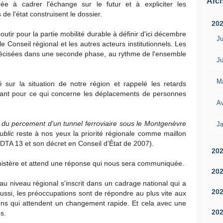
Arch
 à cadrer l'échange sur le futur et à expliciter les
 de l'état construisent le dossier.
20
aboutir pour la partie mobilité durable à définir d'ici décembre
Ju
 Conseil régional et les autres acteurs institutionnels. Les
précisées dans une seconde phase, au rythme de l'ensemble
Ju
M
sur la situation de notre région et rappelé les retards
tant pour ce qui concerne les déplacements de personnes
Av
 du percement d'un tunnel ferroviaire sous le Montgenèvre
Ja
ublic
reste à nos yeux la priorité régionale comme maillon
f DTA 13 et son décret en Conseil d’État de 2007).
20
 Ministère et attend une réponse qui nous sera communiquée.
20
au niveau régional s'inscrit dans un cadrage national qui a
20
Aussi, les préoccupations sont de répondre au plus vite aux
ns qui attendent un changement rapide. Et cela avec une
20
s.