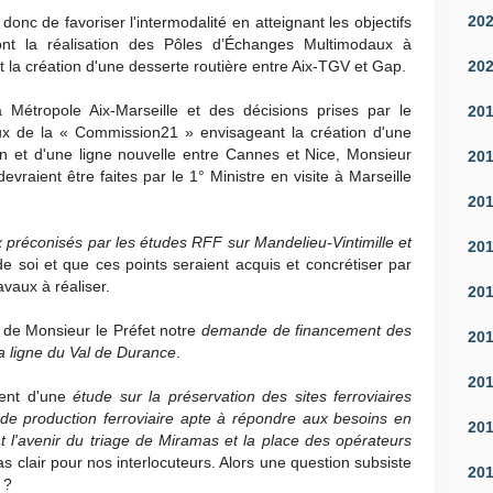
20
 donc de favoriser l'intermodalité en atteignant les objectifs
t la réalisation des Pôles d’Échanges Multimodaux à
20
t la création d'une desserte routière entre Aix-TGV et Gap.
Métropole Aix-Marseille et des décisions prises par le
20
x de la « Commission21 » envisageant la création d'une
in et d'une ligne nouvelle entre Cannes et Nice, Monsieur
20
aient être faites par le 1° Ministre en visite à Marseille
20
 préconisés par les études RFF sur Mandelieu-Vintimille et
20
de soi et que ces points seraient acquis et concrétiser par
vaux à réaliser.
20
de Monsieur le Préfet notre
demande de financement des
20
la ligne du Val de Durance
.
20
ent d'une
étude sur la préservation des sites ferroviaires
il de production ferroviaire apte à répondre aux besoins en
20
nt l'avenir du triage de Miramas et la place des opérateurs
pas clair pour nos interlocuteurs. Alors une question subsiste
20
 ?