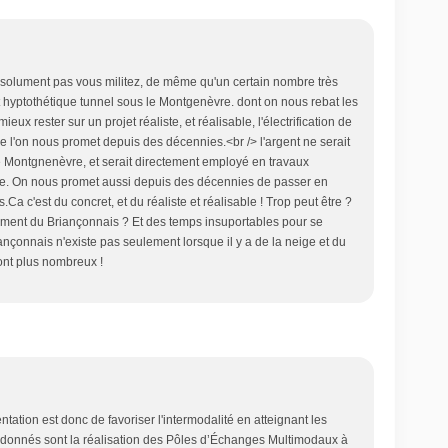
solument pas vous militez, de même qu'un certain nombre très
et hyptothétique tunnel sous le Montgenèvre. dont on nous rebat les
ieux rester sur un projet réaliste, et réalisable, l'électrification de
ue l'on nous promet depuis des décennies.<br /> l'argent ne serait
le Montgnenèvre, et serait directement employé en travaux
uelle. On nous promet aussi depuis des décennies de passer en
.Ca c'est du concret, et du réaliste et réalisable ! Trop peut être ?
ement du Briançonnais ? Et des temps insuportables pour se
ançonnais n'existe pas seulement lorsque il y a de la neige et du
sont plus nombreux !
ntation est donc de favoriser l'intermodalité en atteignant les
 donnés sont la réalisation des Pôles d’Échanges Multimodaux à