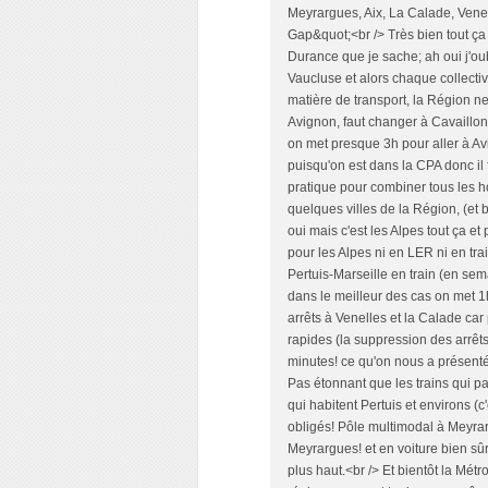
Meyrargues, Aix, La Calade, Venell
Gap&quot;<br /> Très bien tout ça
Durance que je sache; ah oui j'ou
Vaucluse et alors chaque collectivi
matière de transport, la Région ne 
Avignon, faut changer à Cavaillon 
on met presque 3h pour aller à Av
puisqu'on est dans la CPA donc il 
pratique pour combiner tous les ho
quelques villes de la Région, (et 
oui mais c'est les Alpes tout ça et
pour les Alpes ni en LER ni en trai
Pertuis-Marseille en train (en sema
dans le meilleur des cas on met 1h1
arrêts à Venelles et la Calade car
rapides (la suppression des arrêts
minutes! ce qu'on nous a présen
Pas étonnant que les trains qui 
qui habitent Pertuis et environs (c
obligés! Pôle multimodal à Meyrar
Meyrargues! et en voiture bien sûr
plus haut.<br /> Et bientôt la Métro