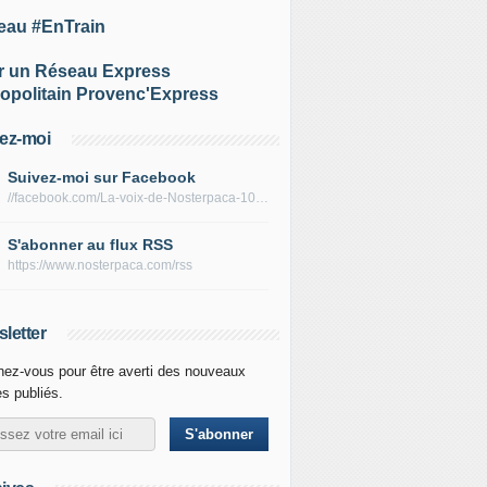
eau #EnTrain
r un Réseau Express
opolitain Provenc'Express
ez-moi
Suivez-moi sur Facebook
//facebook.com/La-voix-de-Nosterpaca-106434384284735
S'abonner au flux RSS
https://www.nosterpaca.com/rss
letter
ez-vous pour être averti des nouveaux
es publiés.