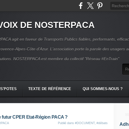
VOIX DE NOSTERPACA
CA agit en faveur de Transports Publics fiables, performants, effica
rovence-Alpes-Côte d'Azur. L'association porte la parole des usagers 
itutions. NOSTERPACA est membre du collectif "Réseau #EnTrain"
S'POTES
TEXTE DE RÉFÉRENCE
QUI SOMMES-NOUS ?
le futur CPER Etat-Région PACA ?
ERPACA
Publié dans
#DOCUMENT
,
#débats
Adhé