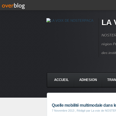
LA 
NOSTERPA
région P
des inst
ACCUEIL
ADHESION
TRAN
Quelle mobilité multimodale dans 
7 Novembre 2013
, Rédigé par La voix de NOST