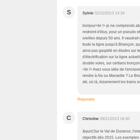
S
Sylvie
02/12/2013 14:34
bonjour<br /> je ne comprends ab
restreint d'élus, pour un pseudo 
oreilles depuis 50 ans. Il vaudrait m
toute la ligne jusqu'à Briançon, q
ainsi pas gaspillé en études sur 
d'électrification sur la ligne act
double voies, sur certians tronçons
<br /> Avez vous idée de l'enclav
rendre à Aix ou Marseille ? Le Bri
ski, où là, bizarrement les trains 
Répondre
C
Christine
09/11/2013 18:40
&quot;Sur le Val de Durance, l'orie
objectifs dès 2015. Les exemples