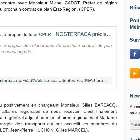
ontre avec Monsieur Michel CADOT, Préfet de région
Rés
du prochain contrat de plan État-Région. (CPER).
Pou
Métr
NOSTERPACA précise ses attentes à propos du futur CPER
Suiv
ns à propos de l'élaboration du prochain contrat de pan
y a beaucoup de ...
http://nosterpaca.over-blog.com/nosterpaca-pr%C3%A9cise-ses-attentes-%C3%A0-propos-du-futur-cper
News
u positivement en chargeant Monsieur Gilles BARSACQ,
Abonn
affaires régionales de nous recevoir. C'est finalement
articl
re général adjoint pour les affaires régionales et Madame
rgée des transports qui ont accueilli les membres du
LET, Jean-Pierre HUCHON, Gilles MARCEL).