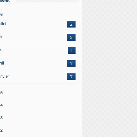
ives
26
illet
2
in
5
ai
1
ril
7
nvier
7
25
24
23
22