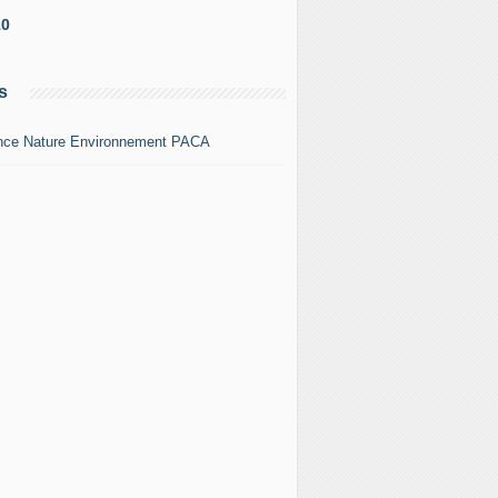
10
s
nce Nature Environnement PACA