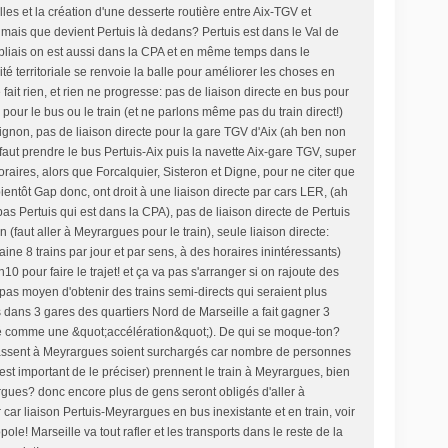
es et la création d'une desserte routière entre Aix-TGV et
 mais que devient Pertuis là dedans? Pertuis est dans le Val de
bliais on est aussi dans la CPA et en même temps dans le
té territoriale se renvoie la balle pour améliorer les choses en
fait rien, et rien ne progresse: pas de liaison directe en bus pour
pour le bus ou le train (et ne parlons même pas du train direct!)
ignon, pas de liaison directe pour la gare TGV d'Aix (ah ben non
faut prendre le bus Pertuis-Aix puis la navette Aix-gare TGV, super
raires, alors que Forcalquier, Sisteron et Digne, pour ne citer que
bientôt Gap donc, ont droit à une liaison directe par cars LER, (ah
 pas Pertuis qui est dans la CPA), pas de liaison directe de Pertuis
n (faut aller à Meyrargues pour le train), seule liaison directe:
ine 8 trains par jour et par sens, à des horaires inintéressants)
0 pour faire le trajet! et ça va pas s'arranger si on rajoute des
 pas moyen d'obtenir des trains semi-directs qui seraient plus
 dans 3 gares des quartiers Nord de Marseille a fait gagner 3
té comme une &quot;accélération&quot;). De qui se moque-ton?
passent à Meyrargues soient surchargés car nombre de personnes
'est important de le préciser) prennent le train à Meyrargues, bien
gues? donc encore plus de gens seront obligés d'aller à
 car liaison Pertuis-Meyrargues en bus inexistante et en train, voir
pole! Marseille va tout rafler et les transports dans le reste de la