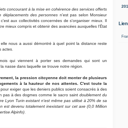
20
ets concourant à la mise en cohérence des services offerts
de déplacements des personnes
n'est pas selon Monsieur
'est aux collectivités concernées de s'organiser mieux. Il
Lien
tre mieux compris et obtenir des avancées auxquelles l’État
Fra
e, elle nous a aussi démontré à quel point la distance reste
s actes.
ois qui viennent à porter ses demandes qui sont un
la nasse dans laquelle se trouve notre région.
rement, la pression citoyenne doit monter de plusieurs
gements à la hauteur de nos attentes. C'est toute la
r
pour exiger que les deniers publics soient consacrés à des
 non pas à des dogmes comme le sacro saint
doublement du
aire Lyon Turin existant n'est même pas utilisé à 20% de sa
n est devenu totalement inexistant sur cet axe (0,0 Million
rtise Alpinfo)
.