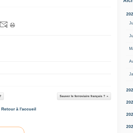
Arch
20
Ju
Ju
M
Av
Ja
20
?
Sauver le ferroviaire français ?
20
Retour à l'accueil
20
20