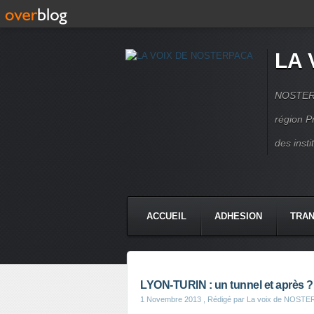
LA 
NOSTERPA
région P
des inst
ACCUEIL
ADHESION
TRAN
LYON-TURIN : un tunnel et après ?
1 Novembre 2013
, Rédigé par La voix de NOST