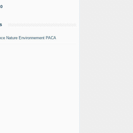
10
s
nce Nature Environnement PACA