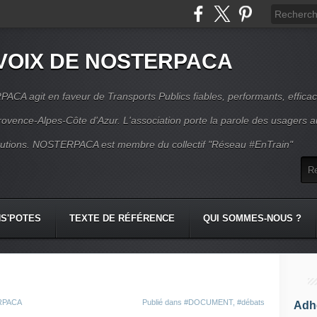
VOIX DE NOSTERPACA
CA agit en faveur de Transports Publics fiables, performants, effica
rovence-Alpes-Côte d'Azur. L'association porte la parole des usagers 
itutions. NOSTERPACA est membre du collectif "Réseau #EnTrain"
S'POTES
TEXTE DE RÉFÉRENCE
QUI SOMMES-NOUS ?
ERPACA
Publié dans
#DOCUMENT
,
#débats
Adhé