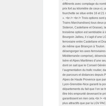
différents avec comptage du nombr
prix fort au kilomètre de ceux-ci, 
fourchette se situe entre 16 et 21 
». <br /> <br /> Trois options son
Trains Marchandises) tous deux pa
Sisteron, Castellane et Grasse), l
troisième option est semblable à 
Bourgoin Jallieu, il s’agit d’une 
ferroviaire entre Castellane et Dr
de même que Briançon à Toulon. <br
désengorger les axes ferroviaire
Méditerranée comprise), désencla
Isère et Alpes Maritimes d’une seul
dont on sait que le Conseil Génér
l’augmentation du trafic routier, 
de parcours et distances depuis Pa
Alpes de Haute Provence que par 
Lyon-Grenoble-Nice garanti la pos
départements du fait que l’on se t
être très emprunté devenant le pri
garantissent en rien cela.<br /> <
plus attractifs que par la LGV PA