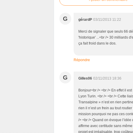
G
gérardP
03/11/2013 11:22
Merci de signaler que seuls 66 dép
'historique' ...<br /> 30 milliard
ça fait froid dans le dos.
Répondre
G
Gilles06
02/11/2013 18:36
Bonjour<br /> <br /> En effet il es
Lyon Turin. <br /> <br /> Cette lia
Transalpine » n’est en rien perti
rien il n’est un frein au tout rout
mission pourquoi ne pas ces conten
/> <br /> Quand on évoque l’idée
affirme avec certitude sans même c
projet est irréalisable, trop coûte