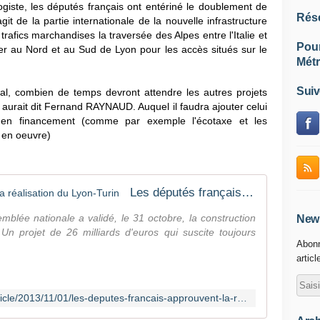
ogiste, les députés français ont entériné le doublement de
Rés
t de la partie internationale de la nouvelle infrastructure
trafics marchandises la traversée des Alpes entre l'Italie et
Pou
r au Nord et au Sud de Lyon pour les accès situés sur le
Métr
Suiv
al, combien de temps devront attendre les autres projets
aurait dit Fernand RAYNAUD. Auquel il faudra ajouter celui
 en financement (comme par exemple l'écotaxe et les
 en oeuvre)
Les députés français approuvent la réalisation du Lyon-Turin
mblée nationale a validé, le 31 octobre, la construction
News
. Un projet de 26 milliards d'euros qui suscite toujours
Abonn
articl
http://mobile.lemonde.fr/planete/article/2013/11/01/les-deputes-francais-approuvent-la-realisation-du-lyon-turin_3506992_3244.html