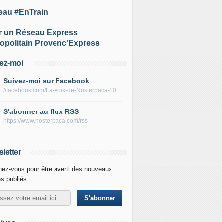
eau #EnTrain
r un Réseau Express
opolitain Provenc'Express
ez-moi
Suivez-moi sur Facebook
//facebook.com/La-voix-de-Nosterpaca-106434384284735
S'abonner au flux RSS
https://www.nosterpaca.com/rss
letter
ez-vous pour être averti des nouveaux
es publiés.