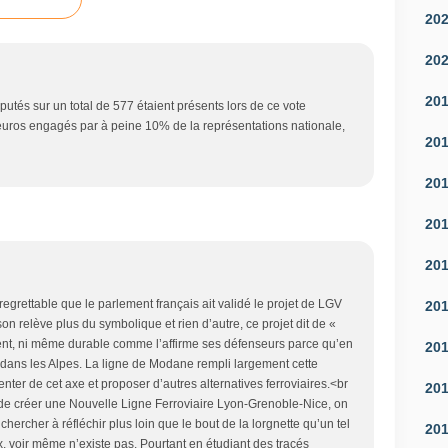
20
20
20
utés sur un total de 577 étaient présents lors de ce vote
s d'euros engagés par à peine 10% de la représentations nationale,
20
20
20
20
t regrettable que le parlement français ait validé le projet de LGV
20
ison relève plus du symbolique et rien d’autre, ce projet dit de «
nent, ni même durable comme l’affirme ses défenseurs parce qu’en
20
ier dans les Alpes. La ligne de Modane rempli largement cette
ter de cet axe et proposer d’autres alternatives ferroviaires.<br
20
 de créer une Nouvelle Ligne Ferroviaire Lyon-Grenoble-Nice, on
hercher à réfléchir plus loin que le bout de la lorgnette qu’un tel
20
ux, voir même n’existe pas. Pourtant en étudiant des tracés