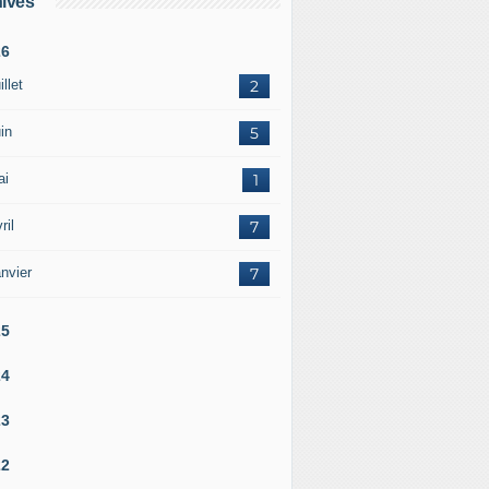
ives
26
illet
2
in
5
ai
1
ril
7
nvier
7
25
24
23
22