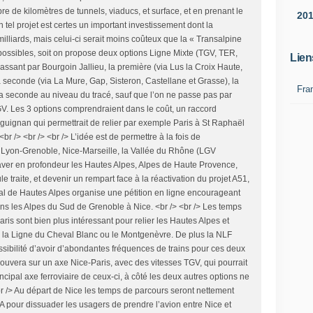
e de kilomètres de tunnels, viaducs, et surface, et en prenant le
20
un tel projet est certes un important investissement dont la
milliards, mais celui-ci serait moins coûteux que la « Transalpine
t possibles, soit on propose deux options Ligne Mixte (TGV, TER,
Lien
ssant par Bourgoin Jallieu, la première (via Lus la Croix Haute,
a seconde (via La Mure, Gap, Sisteron, Castellane et Grasse), la
Fra
la seconde au niveau du tracé, sauf que l’on ne passe pas par
LGV. Les 3 options comprendraient dans le coût, un raccord
aguignan qui permettrait de relier par exemple Paris à St Raphaël
 /> <br /> <br /> L’idée est de permettre à la fois de
s Lyon-Grenoble, Nice-Marseille, la Vallée du Rhône (LGV
ver en profondeur les Hautes Alpes, Alpes de Haute Provence,
e traite, et devenir un rempart face à la réactivation du projet A51,
al de Hautes Alpes organise une pétition en ligne encourageant
dans les Alpes du Sud de Grenoble à Nice. <br /> <br /> Les temps
ris sont bien plus intéressant pour relier les Hautes Alpes et
la Ligne du Cheval Blanc ou le Montgenèvre. De plus la NLF
sibilité d’avoir d’abondantes fréquences de trains pour ces deux
rouvera sur un axe Nice-Paris, avec des vitesses TGV, qui pourrait
ncipal axe ferroviaire de ceux-ci, à côté les deux autres options ne
br /> Au départ de Nice les temps de parcours seront nettement
CA pour dissuader les usagers de prendre l’avion entre Nice et