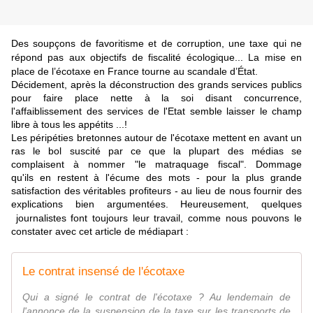
Des soupçons de favoritisme et de corruption, une taxe qui ne
répond pas aux objectifs de fiscalité écologique... La mise en
place de l’écotaxe en France tourne au scandale d’État.
Décidement, après la déconstruction des grands services publics
pour faire place nette à la soi disant concurrence,
l'affaiblissement des services de l'Etat semble laisser le champ
li
bre à tous les appétits ...!
Les péripéties bretonnes autour de l'écotaxe mettent en avant un
ras le bol suscité par ce que la plupart des médias se
complaisent à nommer "le matraquage fiscal". Dommage
qu'ils en restent à l'écume des mots - pour la plus grande
satisfaction des véritables profiteurs - au lieu de nous fournir des
explications bien argumentées. Heureusement, quelques
journalistes
font toujours leur travail, comme nous pouvons le
constater avec cet article de médiapart :
Le contrat insensé de l'écotaxe
Qui a signé le contrat de l'écotaxe ? Au lendemain de
l'annonce de la suspension de la taxe sur les transports de