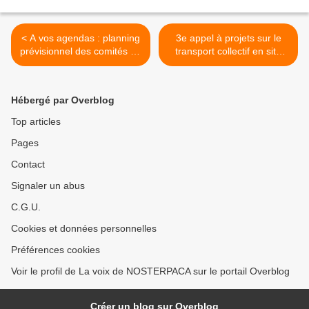
< A vos agendas : planning
3e appel à projets sur le
prévisionnel des comités de
transport collectif en site
ligne TER & LER PACA
propre : MPM s'intéresse
au téléphérique >
Hébergé par Overblog
Top articles
Pages
Contact
Signaler un abus
C.G.U.
Cookies et données personnelles
Préférences cookies
Voir le profil de La voix de NOSTERPACA sur le portail Overblog
Créer un blog sur Overblog