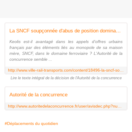
La SNCF soupçonnée d'abus de position dominante dans les transports urbains
Keolis est-il avantagé dans les appels d'offres urbains
français par des éléments liés au monopole de sa maison
mère, SNCF, dans le domaine ferroviaire ? L'Autorité de la
concurrence semble ...
http://www.ville-rail-transports.com/content/18496-la-sncf-soup%C3%A7onn%C3%A9e-d%E2%80%99abus-de-position-dominante-dans-les-transports-urbains?utm_source=feedburner&utm_medium=email&utm_campaign=Feed%3A+villerailtransports+%28Ville+Rail+et+Transports%29;
Lire le texte intégral de la décision de l'Autorité de la concurrence
Autorité de la concurrence
http://www.autoritedelaconcurrence.fr/user/avisdec.php?numero=13D16
#Déplacements du quotidien