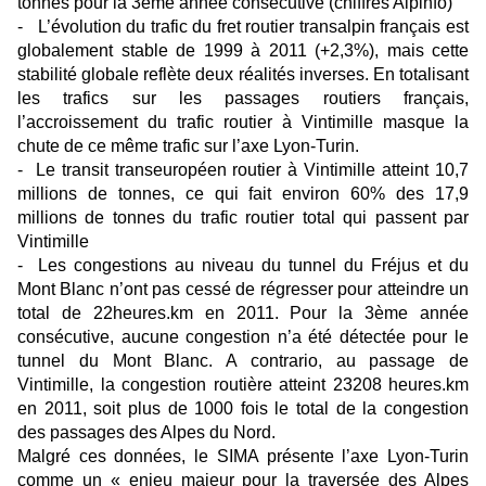
tonnes pour la 3ème année consécutive (chiffres Alpinfo)
- L’évolution du trafic du fret routier transalpin français est
globalement stable de 1999 à 2011 (+2,3%), mais cette
stabilité globale reflète deux réalités inverses. En totalisant
les trafics sur les passages routiers français,
l’accroissement du trafic routier à Vintimille masque la
chute de ce même trafic sur l’axe Lyon-Turin.
- Le transit transeuropéen routier à Vintimille atteint 10,7
millions de tonnes, ce qui fait environ 60% des 17,9
millions de tonnes du trafic routier total qui passent par
Vintimille
- Les congestions au niveau du tunnel du Fréjus et du
Mont Blanc n’ont pas cessé de régresser pour atteindre un
total de 22heures.km en 2011. Pour la 3ème année
consécutive, aucune congestion n’a été détectée pour le
tunnel du Mont Blanc. A contrario, au passage de
Vintimille, la congestion routière atteint 23208 heures.km
en 2011, soit plus de 1000 fois le total de la congestion
des passages des Alpes du Nord.
Malgré ces données, le SIMA présente l’axe Lyon-Turin
comme un « enjeu majeur pour la traversée des Alpes