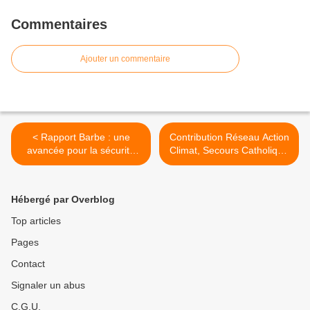
Commentaires
Ajouter un commentaire
< Rapport Barbe : une
Contribution Réseau Action
avancée pour la sécurité
Climat, Secours Catholique
des cyclistes
et UFC-Que Choisir à la
conférence Ambition
France Transports >
Hébergé par Overblog
Top articles
Pages
Contact
Signaler un abus
C.G.U.