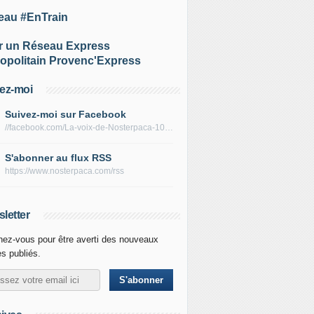
eau #EnTrain
r un Réseau Express
opolitain Provenc'Express
ez-moi
Suivez-moi sur Facebook
//facebook.com/La-voix-de-Nosterpaca-106434384284735
S'abonner au flux RSS
https://www.nosterpaca.com/rss
letter
ez-vous pour être averti des nouveaux
es publiés.