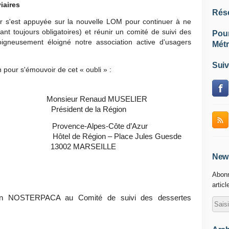
iaires
Rés
r s'est appuyée sur la nouvelle LOM pour continuer à ne
ant toujours obligatoires) et réunir un comité de suivi des
Pou
soigneusement éloigné notre association active d'usagers
Métr
Suiv
 pour s'émouvoir de cet « oubli » :
 Renaud MUSELIER
t de la Région
Provence-Alpes-Côte d’Azur
n – Place Jules Guesde
2 MARSEILLE
News
Abonn
articl
iation NOSTERPACA au Comité de suivi des dessertes