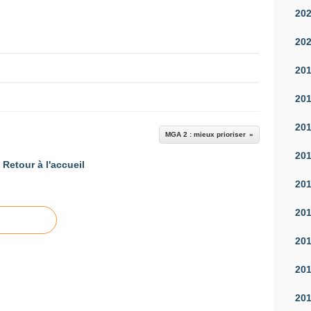
20
20
20
20
20
MGA 2 : mieux prioriser
20
Retour à l'accueil
20
20
20
20
20