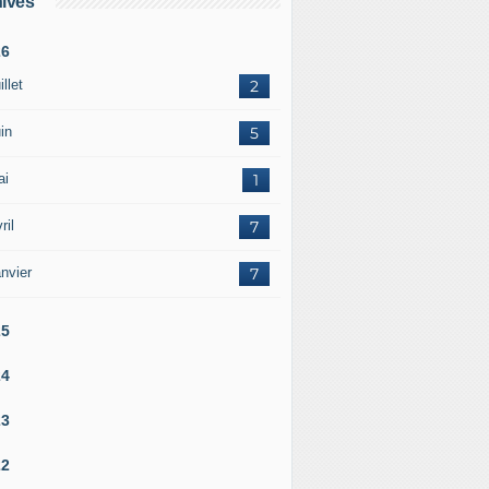
ives
26
illet
2
in
5
ai
1
ril
7
nvier
7
25
24
23
22