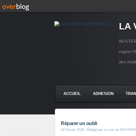
LA 
NOSTERPA
région P
des inst
ACCUEIL
ADHESION
TRAN
Réparer un oubli
20 Février 2020
, Rédigé par La voix de NOSTER