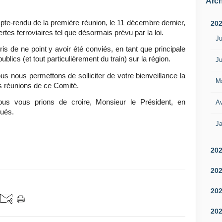
Arch
e-rendu de la première réunion, le 11 décembre dernier,
20
es ferroviaires tel que désormais prévu par la loi.
Ju
is de ne point y avoir été conviés, en tant que principale
blics (et tout particulièrement du train) sur la région.
Ju
nous nous permettons de solliciter de votre bienveillance la
M
es réunions de ce Comité.
us vous prions de croire, Monsieur le Président, en
Av
gués.
Ja
20
20
20
20