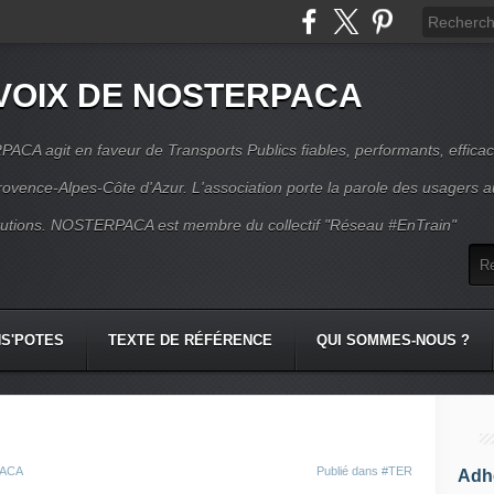
VOIX DE NOSTERPACA
CA agit en faveur de Transports Publics fiables, performants, effica
rovence-Alpes-Côte d'Azur. L'association porte la parole des usagers 
itutions. NOSTERPACA est membre du collectif "Réseau #EnTrain"
S'POTES
TEXTE DE RÉFÉRENCE
QUI SOMMES-NOUS ?
PACA
Publié dans
#TER
Adhé