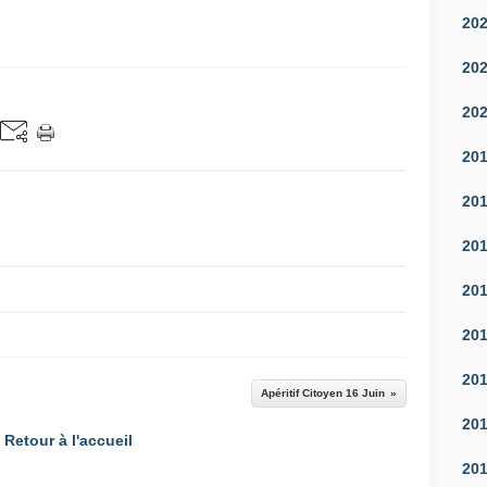
20
20
20
20
20
20
20
20
20
Apéritif Citoyen 16 Juin
20
Retour à l'accueil
20