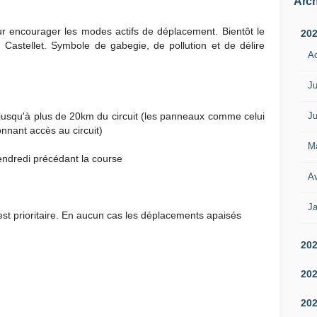
Arch
pour encourager les modes actifs de déplacement. Bientôt le
20
u Castellet. Symbole de gabegie, de pollution et de délire
A
Ju
Ju
 jusqu'à plus de 20km du circuit (les panneaux comme celui
onnant accès au circuit)
M
endredi précédant la course
Av
Ja
est prioritaire. En aucun cas les déplacements apaisés
20
20
20