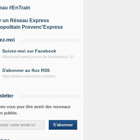
eau #EnTrain
r un Réseau Express
opolitain Provenc'Express
ez-moi
Suivez-moi sur Facebook
//facebook.com/La-voix-de-Nosterpaca-106434384284735
S'abonner au flux RSS
https://www.nosterpaca.com/rss
letter
ez-vous pour être averti des nouveaux
es publiés.