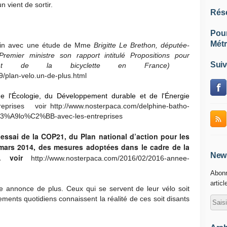
 vient de sortir.
Rés
Pou
Métr
arin avec une étude de Mme
Brigitte Le Brethon, députée-
emier ministre son rapport intitulé Propositions pour
Suiv
pement de la bicyclette en France)
/plan-velo.un-de-plus.html
de l'Écologie, du Développement durable et de l'Énergie
reprises voir http://www.nosterpaca.com/delphine-batho-
%A9lo%C2%BB-avec-les-entreprises
essai de la COP21, du Plan national d’action pour les
 mars 2014, des mesures adoptées dans le cadre de la
News
ue… voir
http://www.nosterpaca.com/2016/02/2016-annee-
Abonn
articl
e annonce de plus. Ceux qui se servent de leur vélo soit
cements quotidiens connaissent la réalité de ces soit disants