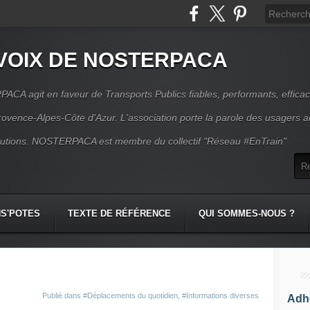
VOIX DE NOSTERPACA
CA agit en faveur de Transports Publics fiables, performants, effica
rovence-Alpes-Côte d'Azur. L'association porte la parole des usagers 
itutions. NOSTERPACA est membre du collectif "Réseau #EnTrain"
S'POTES
TEXTE DE RÉFÉRENCE
QUI SOMMES-NOUS ?
Publié dans
#Déplacements du quotidien
,
#Informations diverses
Adhé