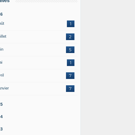
ives
26
oût
1
illet
2
in
5
ai
1
ril
7
nvier
7
25
24
23