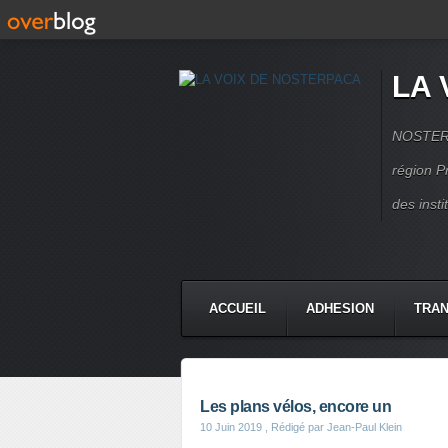
LA 
NOSTERPA
région P
des inst
ACCUEIL
ADHESION
TRAN
Les plans vélos, encore un
10 Juin 2019
, Rédigé par Jean-Paul Klein