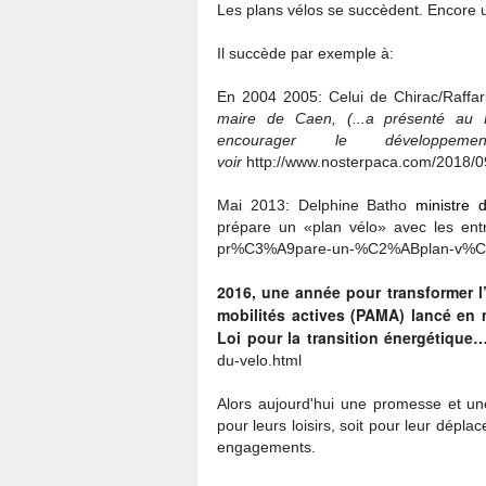
Les plans vélos se succèdent. Encore un
Il succède par exemple à:
En 2004 2005: Celui de Chirac/Raff
maire de Caen, (...a présenté au Pr
encourager le dévelop
voir
http://www.nosterpaca.com/2018/09
Mai 2013: Delphine Batho
ministre 
prépare un «plan vélo» avec les ent
pr%C3%A9pare-un-%C2%ABplan-v%C3
2016, une année pour transformer l’
mobilités actives (PAMA) lancé en
Loi pour la transition énergétiq
du-velo.html
Alors aujourd'hui une promesse et un
pour leurs loisirs, soit pour leur dépla
engagements.