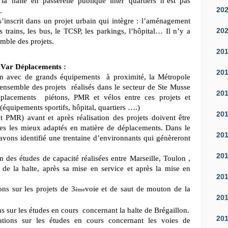
 la halte en passerelle publique inter quartiers n’est pas
20
.
e s’inscrit dans un projet urbain qui intègre : l’aménagement
20
es trains, les bus, le TCSP, les parkings, l’hôpital… Il n’y a
emble des projets.
20
 Var Déplacements :
20
on avec de grands équipements à proximité, la Métropole
ensemble des projets réalisés dans le secteur de Ste Musse
20
déplacements piétons, PMR et vélos entre ces projets et
(équipements sportifs, hôpital, quartiers ….)
20
t PMR) avant et après réalisation des projets doivent être
ges les mieux adaptés en matière de déplacements. Dans le
20
vons identifié une trentaine d’environnants qui génèreront
20
des études de capacité réalisées entre Marseille, Toulon ,
 de la halte, après sa mise en service et après la mise en
20
ns sur les projets de 3
voie et de saut de mouton de la
ème
20
s sur les études en cours concernant la halte de Brégaillon.
20
tions sur les études en cours concernant les voies de