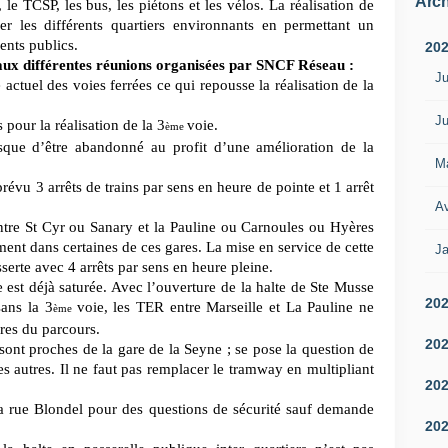
Arch
, le TCSP, les bus, les piétons et les vélos. La réalisation de
ser les différents quartiers environnants en permettant un
ents publics.
20
aux différentes réunions organisées par SNCF Réseau :
Ju
é actuel des voies ferrées ce qui repousse la réalisation de la
Ju
 pour la réalisation de la 3
voie.
ème
sque d’être abandonné au profit d’une amélioration de la
M
 prévu 3 arrêts de trains par sens en heure de pointe et 1 arrêt
Av
entre St Cyr ou Sanary et la Pauline ou Carnoules ou Hyères
ment dans certaines de ces gares. La mise en service de cette
Ja
serte avec 4 arrêts par sens en heure pleine.
e est déjà saturée. Avec l’ouverture de la halte de Ste Musse
20
sans la 3
voie, les TER entre Marseille et La Pauline ne
ème
ares du parcours.
20
 sont proches de la gare de la Seyne ; se pose la question de
es autres. Il ne faut pas remplacer le tramway en multipliant
20
la rue Blondel pour des questions de sécurité sauf demande
20