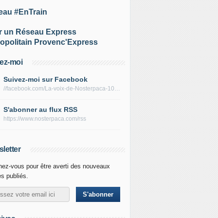
eau #EnTrain
r un Réseau Express
opolitain Provenc'Express
ez-moi
Suivez-moi sur Facebook
//facebook.com/La-voix-de-Nosterpaca-106434384284735
S'abonner au flux RSS
https://www.nosterpaca.com/rss
letter
ez-vous pour être averti des nouveaux
es publiés.