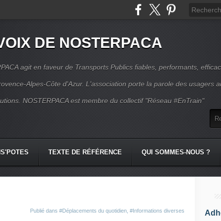
VOIX DE NOSTERPACA
CA agit en faveur de Transports Publics fiables, performants, effica
rovence-Alpes-Côte d'Azur. L'association porte la parole des usagers 
itutions. NOSTERPACA est membre du collectif "Réseau #EnTrain"
S'POTES
TEXTE DE RÉFÉRENCE
QUI SOMMES-NOUS ?
Publié dans
#Déplacements du quotidien
,
#Informations diverses
Adhé