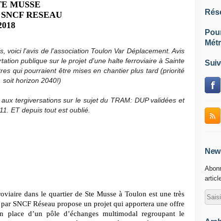
TE MUSSE
Rés
 SNCF RESEAU
2018
Pou
Métr
 voici l'avis de l'association Toulon Var Déplacement. Avis
tation publique sur le projet d'une halte ferroviaire à Sainte
Suiv
s qui pourraient être mises en chantier plus tard (priorité
 soit horizon 2040!)
t aux tergiversations sur le sujet du TRAM: DUP validées et
1. ET depuis tout est oublié.
News
Abonn
articl
rroviaire dans le quartier de Ste Musse à Toulon est une très
 par SNCF Réseau propose un projet qui apportera une offre
 en place d’un pôle d’échanges multimodal regroupant le