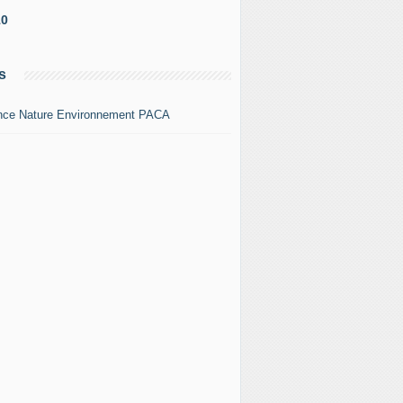
10
s
nce Nature Environnement PACA