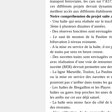
transport ferroviaire, les cars sur l’A57
ces différents projets devrait dynami
meilleur accès aux différents établissem
Notre compréhension du projet suite 
- Une halte qui sera réalisée sur le trac
3ème à plusieurs dizaines d’années.
- Des réserves foncières sont envisagées
- Le saut de mouton de la Pauline ri
bifurcation à niveau existante.
- A la mise en service de la halte, il est
de trains par sens en heure creuse.
- Des navettes trains sont envisagées 
avec réalisation d’une voie de retourne
navette (RER) devrait permettre une des
- La ligne Marseille, Toulon, La Paulin
ou la mise en service des navettes et 
pourront pas s’arrêter dans toutes les g
- Les haltes de Bregaillon et les Playes
haltes ou gares trop proches les unes d
les arrêts sur cet axe déjà saturé.
- La halte sera mono face du côté de 
des riverains.