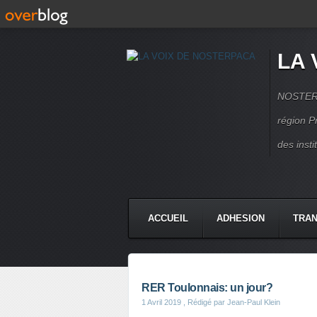
LA 
NOSTERPA
région P
des inst
ACCUEIL
ADHESION
TRAN
RER Toulonnais: un jour?
1 Avril 2019
, Rédigé par Jean-Paul Klein