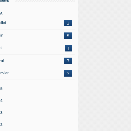
ives
26
illet
2
in
5
ai
1
ril
7
nvier
7
25
24
23
22