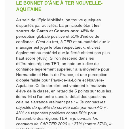
LE BONNET D’ÂNE À TER NOUVELLE-
AQUITAINE
Au sein de l’Epic Mobilités, on trouve quelques
disparités par activités. La principale étant
les
scores de Gares et Connexions:
48% de
perception globale positive et 51% d’indice de
confiance. C’est au fret, à TER et au matériel que le
manager est jugé le plus respectueux, et c’est
également au matériel que la fierté obtient son plus
haut score (48%). Si l’on descend dans les
différentes régions TER, on note un indice de
confiance légèrement supérieur à la moyenne pour
Normandie et Hauts-de-France, et une perception
globale faible pour Pays-de-la-Loire et Nouvelle-
Aquitaine. Cette dernière est vraiment le mauvais
élève de la classe, en retard de 5 points sur tous les
items. Et si l’on entre dans le détail des questions
cela ne s’arrange vraiment pas :
« Je connais les
objectifs de qualité de service fixés par mon AO »
:
43% de réponses positives contre 50% pour
l’ensemble des régions TER,
« je connais les
chantiers de CAP TER 2020 »
: 27% (contre 37%),
«