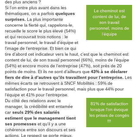
des plus anciens ?
Si l’on entre plus avant dans les
Le cheminot est
thématiques, on a parfois
quelques
content de lui, de
surprises.
La plus importante
son travail
concerne la fierté qui, rappelons-le,
personnel, moins de
recueille le score le plus élevé (54%)
l’équipe
et qui recouvrait trois notions : le
travail personnel, le travail d’équipe et
l’image de l’entreprise. Et bien ce qui
tire d’abord cet indicateur vers le haut, c’est que le cheminot est
content de lui, de son travail personnel (66%), moins de l’équipe
(54%) et encore moins de l’entreprise (47%), soit près de 20
points de moins. Et ils ne sont d’ailleurs que
43% à se déclarer
fiers de dire à d’autres qu’ils travaillent pour l’entreprise.
Les
mêmes écarts se retrouvent à SNCF Mobilités : 59% de
satisfaction pour le travail personnel, mais plus que 44% pour
l’équipe et 41% pour l’entreprise.
Du côté des relations avec le
81% de satisfaction
manager, la crédibilité est entamée
lorsque l’on évoque
car
seuls 29% des salariés
les prises de congés
estiment que le management tient
!!!
ses promesses
et qu’il y a une
cohérence entre son discours et ses
actions. Le respect se porte mieux,