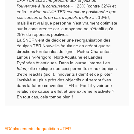
CAP TER 2020 me prépare aux enjeux de
l’ouverture à la concurrence »
: 23% (contre 32%) et
enfin :
« Mon activité TER est mieux positionnée que
ses concurrents en cas d’appels d’offre »
: 18% !,
mais il est vrai que personne n’est vraiment optimiste
sur la concurrence car la moyenne ne s’établit qu’à
25% de réponses positives.
La SNCF vient de décider une réorganisation des
équipes TER Nouvelle-Aquitaine en créant quatre
directions territoriales de ligne : Poitou-Charentes,
Limousin-Périgord, Nord-Aquitaine et Landes
Pyrénées Atlantiques. Dans le journal interne
Les
Infos,
elle explique que ceci permettra « aux équipes
d’être réactifs (sic !), innovants (idem) et de piloter
l’activité au plus près des objectifs qui seront fixés
dans la future convention TER ». Faut-il y voir une
relation de cause à effet et une extrême réactivité ?
En tout cas, cela tombe bien !
#Déplacements du quotidien
#TER