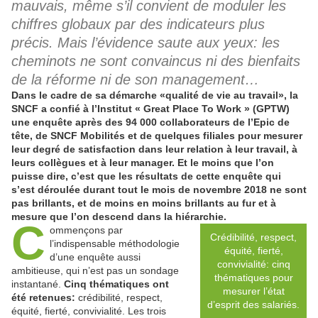
mauvais, même s’il convient de moduler les
chiffres globaux par des indicateurs plus
précis. Mais l’évidence saute aux yeux: les
cheminots ne sont convaincus ni des bienfaits
de la réforme ni de son management…
Dans le cadre de sa démarche «qualité de vie au travail», la
SNCF a confié à l’Institut « Great Place To Work » (GPTW)
une enquête après des 94 000 collaborateurs de l’Epic de
tête, de SNCF Mobilités et de quelques filiales pour mesurer
leur degré de satisfaction dans leur relation à leur travail, à
leurs collègues et à leur manager. Et le moins que l’on
puisse dire, c’est que les résultats de cette enquête qui
s’est déroulée durant tout le mois de novembre 2018 ne sont
pas brillants, et de moins en moins brillants au fur et à
mesure que l’on descend dans la hiérarchie.
C
ommençons par
Crédibilité, respect,
l’indispensable méthodologie
équité, fierté,
d’une enquête aussi
convivialité: cinq
ambitieuse, qui n’est pas un sondage
thématiques pour
instantané.
Cinq thématiques ont
mesurer l’état
été retenues:
crédibilité, respect,
d’esprit des salariés.
équité, fierté, convivialité. Les trois