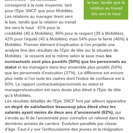
le bas, tandis que la
correspond à la note moyenne, tant
relation au travail
pour l’Epic SNCF que pour Mobilités.
tire vers le haut
Les relations au manager tirent vers
le bas, tandis que la relation au travail
tire vers le haut : 41% pour la
crédibilité (40 à Mobilités), 46% pour le respect (39 à Mobilités),
42% pour l’équité (40 à Mobilités) mais 54% pour la fierté (46%) à
Mobilités. Premier élément d’explication si l’on projette une
analyse fine des résultats de l’Epic de tête sur la situation de
Mobilités : le ressenti est le même selon le sexe mais
les
contractuels sont plus positifs (50%) que les personnels au
statut
et les managers dans leur ensemble plus positifs (54%)
que les personnels d’exécution (37%). La différence est encore
plus nette si l’on isole les cadres dont l’indice de confiance est à
50%. Le rapport contractuels/personnels au statut et
managers/exécution est sans doute plus élevé à l’Epic de tête
qu’à Mobilités.
Les résultats détaillés de l’Epic SNCF font par ailleurs apparaître
un degré de satisfaction beaucoup plus élevé chez les
salariés ayant moins de deux ans d’ancienneté (62%),
qui
s’érode au fil de l’ancienneté pour connaître un rebond dans les
dernières années de carrière. Evolution parallèle par classe
d’âge. Faut-il y voir l’enthousiasme des jeunes et la résignation