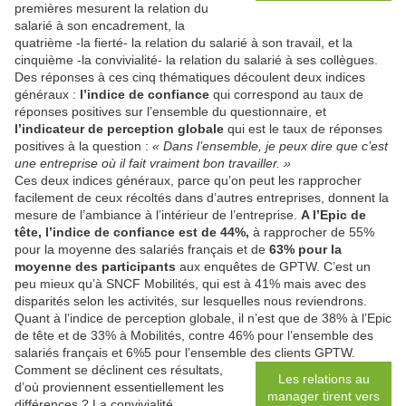
premières mesurent la relation du
salarié à son encadrement, la
quatrième -la fierté- la relation du salarié à son travail, et la
cinquième -la convivialité- la relation du salarié à ses collègues.
Des réponses à ces cinq thématiques découlent deux indices
généraux :
l’indice de confiance
qui correspond au taux de
réponses positives sur l’ensemble du questionnaire, et
l’indicateur de perception globale
qui est le taux de réponses
positives à la question :
« Dans l’ensemble, je peux dire que c’est
une entreprise où il fait vraiment bon travailler. »
Ces deux indices généraux, parce qu’on peut les rapprocher
facilement de ceux récoltés dans d’autres entreprises, donnent la
mesure de l’ambiance à l’intérieur de l’entreprise.
A l’Epic de
tête, l’indice de confiance est de 44%,
à rapprocher de 55%
pour la moyenne des salariés français et de
63% pour la
moyenne des participants
aux enquêtes de GPTW. C’est un
peu mieux qu’à SNCF Mobilités, qui est à 41% mais avec des
disparités selon les activités, sur lesquelles nous reviendrons.
Quant à l’indice de perception globale, il n’est que de 38% à l’Epic
de tête et de 33% à Mobilités, contre 46% pour l’ensemble des
salariés français et 6%5 pour l’ensemble des clients GPTW.
Comment se déclinent ces résultats,
Les relations au
d’où proviennent essentiellement les
manager tirent vers
différences ? La convivialité