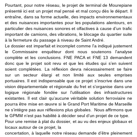
Pourtant, pour notre réseau, le projet de terminal de Mourepiane
présenté ici est un projet mal pensé et mal conçu dès le départ. Il
entraîne, dans sa forme actuelle, des impacts environnementaux
et des nuisances importantes pour les populations alentours, en
particulier des nuisances sonores et olfactives à cause d’un trafic
important de camions, des vibrations, le blocage du quartier suite
à la fermeture du passage à niveau de Saint André.
Le dossier est imparfait et incomplet comme l'a indiqué justement
le Commissaire enquêteur dont nous soutenons l'analyse
complète et les conclusions. FNE PACA et FNE 13 demandent
donc que le projet soit revu et que les études qui s’en suivent
soient complétées. La réflexion devra nécessairement se faire
sur un
secteur élargi et non limité aux seules emprises
portuaires. Il est indispensable que ce projet s’inscrive dans une
vision départementale et régionale du fret et s'organise dans une
logique régionale fondée sur l'utilisation des infrastructures
existantes. Il est clair qu’aucune véritable solution ferroviaire ne
pourra être mise en œuvre si le Grand Port Maritime de Marseille
ne s’intègre pas aux réflexions plus globales.
Nous
affirmons que
le GPMM n’est pas habilité à décider seul d’un projet de ce type.
Pour une remise à plat du dossier, et au vu des enjeux globaux et
locaux autour de ce projet, la
concertation, à laquelle notre réseau demande d’être pleinement