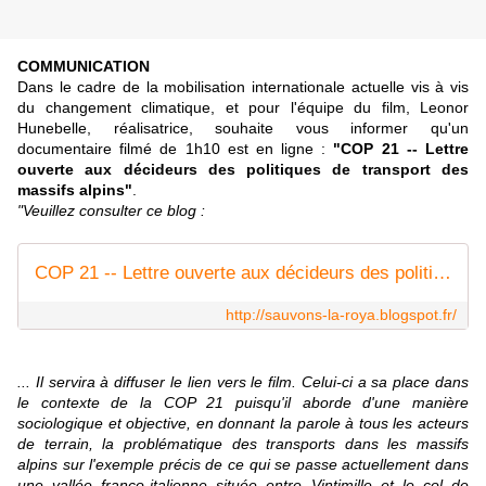
COMMUNICATION
Dans le cadre de la mobilisation internationale actuelle vis à vis
du changement climatique, et p
our l'équipe du film,
Leonor
Hunebelle, réalisatrice,
souhaite vous informer qu'un
documentaire filmé de 1h10 est en ligne :
"COP 21 -- Lettre
ouverte aux décideurs des politiques de transport des
massifs alpins"
.
"V
euillez consulter ce blog :
COP 21 -- Lettre ouverte aux décideurs des politiques de transport des massifs alpins
http://sauvons-la-roya.blogspot.fr/
... Il servira à diffuser le lien vers le film. Celui-ci a sa place dans
le contexte de la COP 21 puisqu'il aborde d'une manière
sociologique et objective, en donnant la parole à tous les acteurs
de terrain, la problématique des transports dans les massifs
alpins sur l'exemple précis de ce qui se passe actuellement dans
une vallée franco-italienne située entre Vintimille et le col de