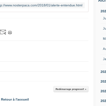
Arch
tp://www.nosterpaca.com/2018/01/alerte-entendue.html
20
Ju
Ju
M
Av
Ja
20
20
Redémarrage progressif
20
Retour à l'accueil
20