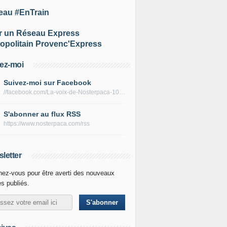
eau #EnTrain
r un Réseau Express
opolitain Provenc'Express
ez-moi
Suivez-moi sur Facebook
//facebook.com/La-voix-de-Nosterpaca-106434384284735
S'abonner au flux RSS
https://www.nosterpaca.com/rss
letter
ez-vous pour être averti des nouveaux
es publiés.