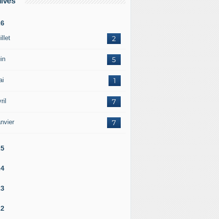
ives
26
illet
2
in
5
ai
1
ril
7
nvier
7
25
24
23
22