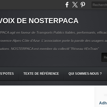
VOIX DE NOSTERPACA
CA agit en faveur de Transports Publics fiables, performants, effica
rovence-Alpes-Côte d'Azur. L'association porte la parole des usagers 
itutions. NOSTERPACA est membre du collectif "Réseau #EnTrain"
S'POTES
TEXTE DE RÉFÉRENCE
QUI SOMMES-NOUS ?
Adhé