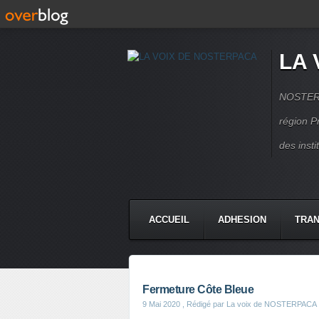
LA 
NOSTERPA
région P
des inst
ACCUEIL
ADHESION
TRAN
Fermeture Côte Bleue
9 Mai 2020
, Rédigé par La voix de NOSTERPACA