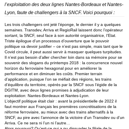
l’exploitation des deux lignes Nantes-Bordeaux et Nantes-
Lyon, faute de challengers à la SNCF. Voici pourquoi :
Les trois challengers ont jeté l’éponge, le dernier il y a quelques
semaines. Transdev, Arriva et RegioRail laissent donc l’opérateur
sortant, la SNCF, seul face à son autorité organisatrice, l’Etat.
Triste épilogue d’un processus d’ouverture que le pouvoir
politique va devoir justifier – ce n’est pas simple, mais tant que le
Covid circule, il peut aussi servir à masquer quelques turpitudes.
Il n’est pas besoin d’aller chercher loin dans sa mémoire pour se
souvenir des slogans du printemps 2018 : la concurrence nouvel
horizon du ferroviaire hexagonal pour en améliorer la
performance et en diminuer les coûts. Premier terrain
d’application, puisque l’on se méfiait des régions, les trains
d’équilibre du territoire, opérés par la SNCF sous l’égide de la
DGITM, avec deux lignes promises à adjudication de leur
exploitation: Nantes-Bordeaux et Nantes-Lyon.
L’objectif politique était clair : avant la présidentielle de 2022 il
faut montrer aux Français les premières concrétisations de la
réforme ferroviaire, au mieux avec des trains alternatifs à la
SNCF, au pire avec l’annonce de la victoire d’un Transdev ou d’un
Arriva. Ce ne sera ni l’un ni l’autre…
Alors pourquoi? Qu’est-ce qui a pu dissuader la filiale de la