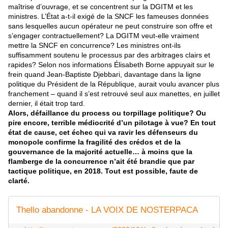
maîtrise d’ouvrage, et se concentrent sur la DGITM et les
ministres. L’État a-t-il exigé de la SNCF les fameuses données
sans lesquelles aucun opérateur ne peut construire son offre et
s’engager contractuellement? La DGITM veut-elle vraiment
mettre la SNCF en concurrence? Les ministres ont-ils
suffisamment soutenu le processus par des arbitrages clairs et
rapides? Selon nos informations Élisabeth Borne appuyait sur le
frein quand Jean-Baptiste Djebbari, davantage dans la ligne
politique du Président de la République, aurait voulu avancer plus
franchement – quand il s’est retrouvé seul aux manettes, en juillet
dernier, il était trop tard.
Alors, défaillance du process ou torpillage politique? Ou
pire encore, terrible médiocrité d’un pilotage à vue? En tout
état de cause, cet échec qui va ravir les défenseurs du
monopole confirme la fragilité des crédos et de la
gouvernance de la majorité actuelle… à moins que la
flamberge de la concurrence n’ait été brandie que par
tactique politique, en 2018. Tout est possible, faute de
clarté.
Thello abandonne - LA VOIX DE NOSTERPACA