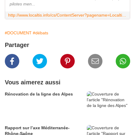
pilotes men...
http://www.localtis.info/cs/ContentServer?pagename=Localtis/LOCActu/ArticleActualite&jid=1250266458160&cid=1250266450837
#DOCUMENT
#débats
Partager
Vous aimerez aussi
Rénovation de la ligne des Alpes
Rapport sur l’axe Méditerranée-
Rhône-Saône