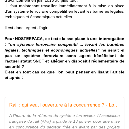
d’avancement en juin 2015 au plus tard.
Il faut maintenant travailler immédiatement à la mise en place
d’un système ferroviaire compétitif en levant les barrières légales,
techniques et économiques actuelles.
Il est donc urgent d’agir.
Pour NOSTERPACA, ce texte laisse place à une interrogation
:
"
un système ferroviaire compétitif ... levant les barrières
légales, techniques et économiques actuelles"
ne serait -il
pas un système ferroviaire sans agent bénéficiant de
l'actuel statut SNCF et alléger en dispositif réglementaire de
sécurité ?
C'est en tout cas ce que l'on peut penser en lisant l'article
ci-après :
Rail : qui veut l'ouverture à la concurrence ? - Localtis.info un service Caisse des Dépôts
A l'heure de la réforme du système ferroviaire, l'Association
française du rail (Afra) a plaidé le 13 janvier pour une mise
en concurrence du secteur tirée en avant par des projets