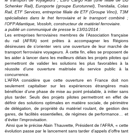
le transport de voyageurs ; Euro Cargo Rail (une filiale de DB
Schenker Rail), Europorte (groupe Eurotunnel), Trenitalia, Colas
Rail, ETF Services, entreprise filiale de ETF (Groupe Vinci), T3M
spécialisées dans le fret ferroviaire et le transport combiné ;
l’OFP Atlantique, Vossloh, constructeur de matériel ferroviaire.
a publié un communiqué de presse le 13/01/2014 :
Les entreprises ferroviaires membres de l’Association française
du rail (AFRA) sont prêtes à accompagner les Régions
désireuses de s’orienter vers une ouverture de leur marché de
transport ferroviaire voyageurs. À cette fin, elles se proposent de
les aider à lancer dans les meilleurs délais les projets pilotes qui
permettront de valider les solutions les plus favorables à la
réussite d’une ouverture maitrisée du service public à la
concurrence.
L’AFRA considère que cette ouverture en France doit non
seulement capitaliser sur les expériences étrangères mais
bénéficier d’une phase de mise au point préalable, à initier sans
plus tarder. Seuls des projets pilotes permettront en effet de
définir des solutions optimales en matière sociale, de périmètre
de délégation, de propriété du matériel roulant, de gestion des
gares, de facilités essentielles, de régimes de performance… et
d’éviter l’improvisation.
Ainsi que le précise Alain Thauvette, Président de l’AFRA, « cette
évolution passe par le lancement sans tarder d’appels d’offre tant