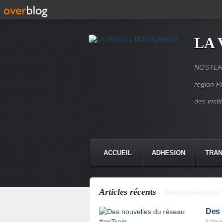
LA 
NOSTERPA
région P
des inst
ACCUEIL
ADHESION
TRAN
Articles récents
Des 
8 Nov