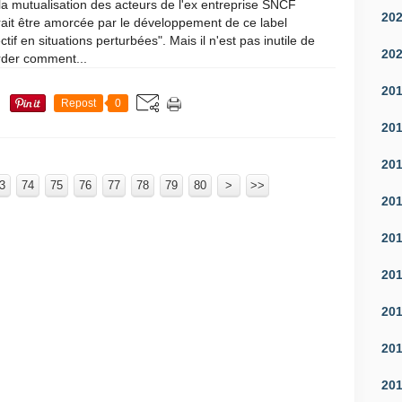
la mutualisation des acteurs de l'ex entreprise SNCF
20
ait être amorcée par le développement de ce label
ectif en situations perturbées". Mais il n'est pas inutile de
20
rder comment...
20
Repost
0
20
20
3
74
75
76
77
78
79
80
100
200
300
400
500
600
700
90
>
>>
20
20
20
20
20
20