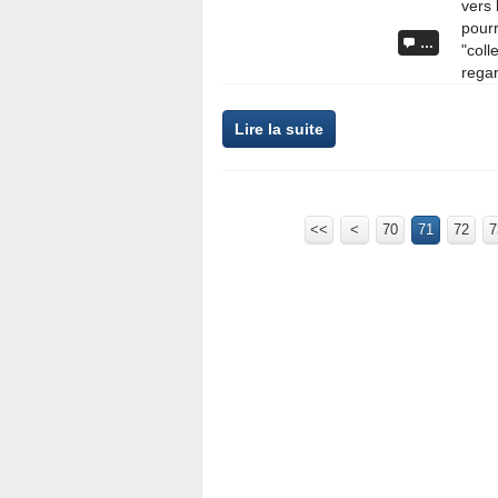
vers 
pourr
…
"coll
rega
Lire la suite
<<
<
10
20
30
40
50
60
70
71
72
7