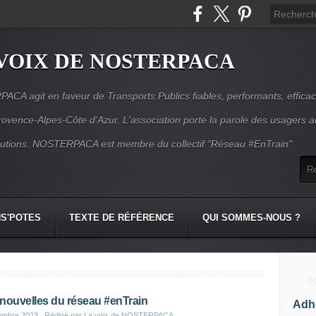
VOIX DE NOSTERPACA
CA agit en faveur de Transports Publics fiables, performants, effica
rovence-Alpes-Côte d'Azur. L'association porte la parole des usagers 
itutions. NOSTERPACA est membre du collectif "Réseau #EnTrain"
S'POTES
TEXTE DE RÉFÉRENCE
QUI SOMMES-NOUS ?
nouvelles du réseau #enTrain
Adhé
embre 2023
, Rédigé par La voix de NOSTERPACA