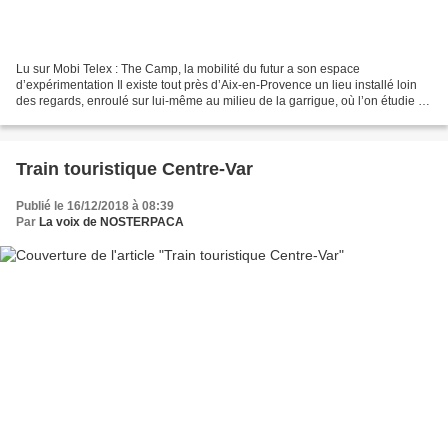
Lu sur Mobi Telex : The Camp, la mobilité du futur a son espace
d’expérimentation Il existe tout près d’Aix-en-Provence un lieu installé loin
des regards, enroulé sur lui-même au milieu de la garrigue, où l’on étudie la
mobilité du futur. TheCamp, c’est...
Train touristique Centre-Var
Publié le 16/12/2018 à 08:39
Par
La voix de NOSTERPACA