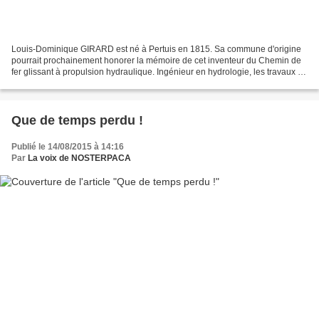
Louis-Dominique GIRARD est né à Pertuis en 1815. Sa commune d'origine
pourrait prochainement honorer la mémoire de cet inventeur du Chemin de
fer glissant à propulsion hydraulique. Ingénieur en hydrologie, les travaux de
L. D. Girard furent soutenus par...
Que de temps perdu !
Publié le 14/08/2015 à 14:16
Par
La voix de NOSTERPACA