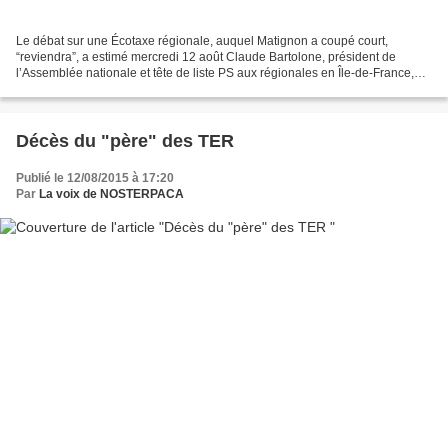
Le débat sur une Écotaxe régionale, auquel Matignon a coupé court,
“reviendra”, a estimé mercredi 12 août Claude Bartolone, président de
l’Assemblée nationale et tête de liste PS aux régionales en Île-de-France,
formule à laquelle a souscrit Frédéric...
Décès du "père" des TER
Publié le 12/08/2015 à 17:20
Par
La voix de NOSTERPACA